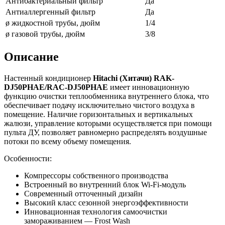
Антибактериальный фильтр
Да
Антиаллергенный фильтр
Да
ø жидкостной трубы, дюйм
1/4
ø газовой трубы, дюйм
3/8
Описание
Настенный кондиционер
Hitachi (Хитачи) RAK-
DJ50PHAE/RAC-DJ50PHAE
имеет инновационную
функцию очистки теплообменника внутреннего блока, что
обеспечивает подачу исключительно чистого воздуха в
помещение. Наличие горизонтальных и вертикальных
жалюзи, управление которыми осуществляется при помощи
пульта ДУ, позволяет равномерно распределять воздушные
потоки по всему объему помещения.
Особенности:
Компрессоры собственного производства
Встроенный во внутренний блок Wi-Fi-модуль
Современный отточенный дизайн
Высокий класс сезонной энергоэффективности
Инновационная технология самоочистки
замораживанием — Frost Wash