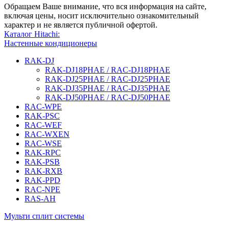
Обращаем Ваше внимание, что вся информация на сайте,
включая цены, носит исключительно ознакомительный
характер и не является публичной офертой.
Каталог Hitachi:
Настенные кондиционеры
RAK-DJ
RAK-DJ18PHAE / RAC-DJ18PHAE
RAK-DJ25PHAE / RAC-DJ25PHAE
RAK-DJ35PHAE / RAC-DJ35PHAE
RAK-DJ50PHAE / RAC-DJ50PHAE
RAC-WPE
RAK-PSC
RAC-WEF
RAC-WXEN
RAC-WSE
RAK-RPC
RAK-PSB
RAK-RXB
RAK-PPD
RAC-NPE
RAS-AH
Мульти сплит системы