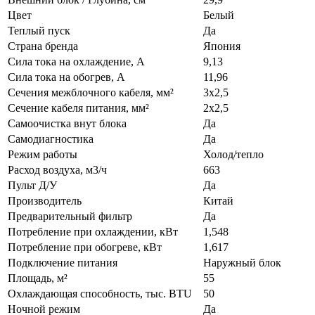
Цвет
Белый
Теплый пуск
Да
Страна бренда
Япония
Сила тока на охлаждение, А
9,13
Сила тока на обогрев, А
11,96
Сечения межблочного кабеля, мм²
3х2,5
Сечение кабеля питания, мм²
2х2,5
Самоочистка внут блока
Да
Самодиагностика
Да
Режим работы
Холод/тепло
Расход воздуха, м3/ч
663
Пульт Д/У
Да
Производитель
Китай
Предварительный фильтр
Да
Потребление при охлаждении, кВт
1,548
Потребление при обогреве, кВт
1,617
Подключение питания
Наружный блок
Площадь, м²
55
Охлаждающая способность, тыс. BTU
50
Ночной режим
Да