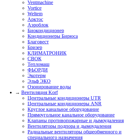
Ventmachine
Vortice
Weltem
Арктос
Аэроблок
Биокондиционер
Кондиционеры Бирюса
Благовест
Бризер
КЛИМАТРОНИК
СВОК
Тепломаш
ФЬОРДИ
Экотерм
Эльф ЭКО
Озонирование воды
→
Вентиляция Korf
Центральные кондиционеры UTR
Центральные кондиционеры ANR
Круглое канальное оборудование
Прямоугольное канальное оборудование
Клапаны противопожарные и дымоудаления
Вентиляторы подпора и дымоудаления
Радиальные вентиляторы общеобменного и
специального назначения