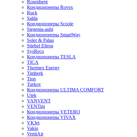
Rosenberg
Кондиционеры Rovex
Ruck
Salda
Кондиционеры Scoole
Siegenia-aubi
Кондиционеры SmartWay
Soler & Palau
Stiebel Eltron
SysReco
Кондиционеры TESLA
TICA
Thermex Energy
Timberk
Tion
Turkov
Кондиционеры ULTIMA COMFORT
Utek
VANVENT
VENTini
Кондиционеры VETERO
Кондиционеры VIVAX
VKJet
Vakio
VentiAir