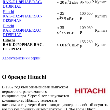
2
RAK-DJ18PHAE
/RAC-
Купить
96 460
₽
≈ 20 м
2 кВт
DJ18PHAE
Hitachi
≈ 25
100 660
RAK-DJ25PHAE
/RAC-
Купить
2
₽
м
2.5 кВт
DJ25PHAE
Hitachi
≈ 35
109 060
RAK-DJ35PHAE
/RAC-
Купить
2
₽
м
3.5 кВт
DJ35PHAE
Hitachi
155 260
2
RAK-DJ50PHAE RAC-
Купить
≈ 60 м
6 кВт
₽
DJ50PHAE
Характеристики серии
О бренде Hitachi
В 1952 год был ознаменован выпуском
первого в стране оконного
кондиционера. Через 9 лет выпускается
кондиционер Hitachi с тепловым
насосом, и еще через 6 лет – кондиционер, способный осушать
воздух без понижения температуры. В 70-е годы Hitachi