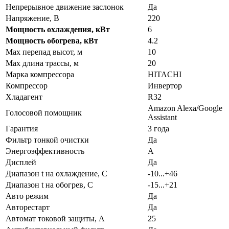
Непрерывное движение заслонок
Да
Напряжение, В
220
Мощность охлаждения, кВт
6
Мощность обогрева, кВт
4.2
Max перепад высот, м
10
Max длина трассы, м
20
Марка компрессора
HITACHI
Компрессор
Инвертор
Хладагент
R32
Amazon Alexa/Google
Голосовой помощник
Assistant
Гарантия
3 года
Фильтр тонкой очистки
Да
Энергоэффективность
A
Дисплей
Да
Диапазон t на охлаждение, С
-10...+46
Диапазон t на обогрев, С
-15...+21
Авто режим
Да
Авторестарт
Да
Автомат токовой защиты, А
25