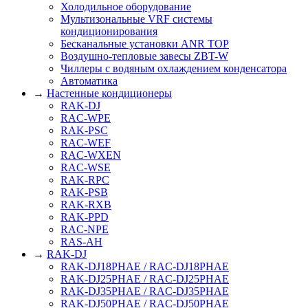
Холодильное оборудование
Мультизональные VRF системы
кондиционирования
Бесканальные установки ANR TOP
Воздушно-тепловые завесы ZBT-W
Чиллеры c водяным охлаждением конденсатора
Автоматика
→
Настенные кондиционеры
RAK-DJ
RAC-WPE
RAK-PSC
RAC-WEF
RAC-WXEN
RAC-WSE
RAK-RPC
RAK-PSB
RAK-RXB
RAK-PPD
RAC-NPE
RAS-AH
→
RAK-DJ
RAK-DJ18PHAE / RAC-DJ18PHAE
RAK-DJ25PHAE / RAC-DJ25PHAE
RAK-DJ35PHAE / RAC-DJ35PHAE
RAK-DJ50PHAE / RAC-DJ50PHAE