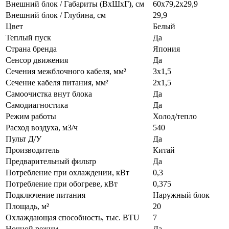
Внешний блок / Габариты (ВхШхГ), см
60х79,2х29,9
Внешний блок / Глубина, см
29,9
Цвет
Белый
Теплый пуск
Да
Страна бренда
Япония
Сенсор движения
Да
Сечения межблочного кабеля, мм²
3х1,5
Сечение кабеля питания, мм²
2х1,5
Самоочистка внут блока
Да
Самодиагностика
Да
Режим работы
Холод/тепло
Расход воздуха, м3/ч
540
Пульт Д/У
Да
Производитель
Китай
Предварительный фильтр
Да
Потребление при охлаждении, кВт
0,3
Потребление при обогреве, кВт
0,375
Подключение питания
Наружный блок
Площадь, м²
20
Охлаждающая способность, тыс. BTU
7
Ночной режим
Да