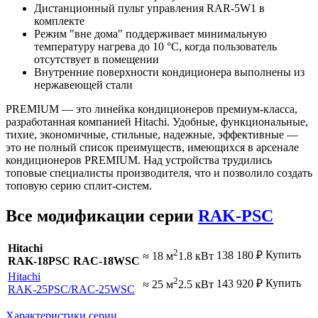
Дистанционный пульт управления RAR-5W1 в
комплекте
Режим "вне дома" поддерживает минимальную
температуру нагрева до 10 °C, когда пользователь
отсутствует в помещении
Внутренние поверхности кондиционера выполнены из
нержавеющей стали
PREMIUM — это линейка кондиционеров премиум-класса,
разработанная компанией Hitachi. Удобные, функциональные,
тихие, экономичные, стильные, надежные, эффективные —
это не полный список преимуществ, имеющихся в арсенале
кондиционеров PREMIUM. Над устройства трудились
топовые специалисты производителя, что и позволило создать
топовую серию сплит-систем.
Все модификации серии
RAK-PSC
Hitachi
2
Купить
138 180
₽
≈ 18 м
1.8 кВт
RAK-18PSC RAC-18WSC
Hitachi
2
Купить
143 920
₽
≈ 25 м
2.5 кВт
RAK-25PSC
/RAC-25WSC
Характеристики серии