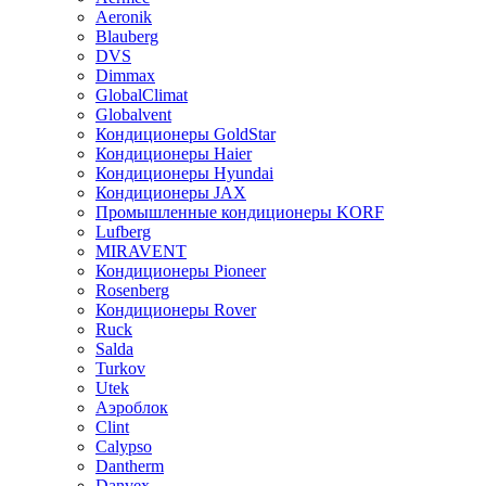
Aeronik
Blauberg
DVS
Dimmax
GlobalClimat
Globalvent
Кондиционеры GoldStar
Кондиционеры Haier
Кондиционеры Hyundai
Кондиционеры JAX
Промышленные кондиционеры KORF
Lufberg
MIRAVENT
Кондиционеры Pioneer
Rosenberg
Кондиционеры Rover
Ruck
Salda
Turkov
Utek
Аэроблок
Clint
Calypso
Dantherm
Danvex