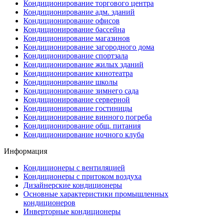
Кондиционирование торгового центра
Кондиционирование адм. зданий
Кондиционирование офисов
Кондиционирование бассейна
Кондиционирование магазинов
Кондиционирование загородного дома
Кондиционирование спортзала
Кондиционирование жилых зданий
Кондиционирование кинотеатра
Кондиционирование школы
Кондиционирование зимнего сада
Кондиционирование серверной
Кондиционирование гостиницы
Кондиционирование винного погреба
Кондиционирование общ. питания
Кондиционирование ночного клуба
Информация
Кондиционеры с вентиляцией
Кондиционеры с притоком воздуха
Дизайнерские кондиционеры
Основные характеристики промышленных
кондиционеров
Инверторные кондиционеры