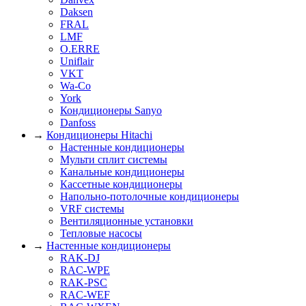
Daksen
FRAL
LMF
O.ERRE
Uniflair
VKT
Wa-Co
York
Кондиционеры Sanyo
Danfoss
→
Кондиционеры Hitachi
Настенные кондиционеры
Мульти сплит системы
Канальные кондиционеры
Кассетные кондиционеры
Напольно-потолочные кондиционеры
VRF системы
Вентиляционные установки
Тепловые насосы
→
Настенные кондиционеры
RAK-DJ
RAC-WPE
RAK-PSC
RAC-WEF