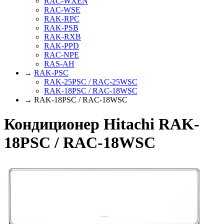
RAC-WXEN
RAC-WSE
RAK-RPC
RAK-PSB
RAK-RXB
RAK-PPD
RAC-NPE
RAS-AH
→
RAK-PSC
RAK-25PSC / RAC-25WSC
RAK-18PSC / RAC-18WSC
→ RAK-18PSC / RAC-18WSC
Кондиционер Hitachi RAK-
18PSC / RAC-18WSC