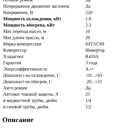
Непрерывное движение заслонок
Да
Напряжение, В
220
Мощность охлаждения, кВт
1.8
Мощность обогрева, кВт
2.3
Max перепад высот, м
10
Max длина трассы, м
20
Марка компрессора
HITACHI
Компрессор
Инвертор
Хладагент
R410A
Гарантия
3 года
Энергоэффективность
A++
Диапазон t на охлаждение, С
-10...+43
Диапазон t на обогрев, С
-20...+21
Авто режим
Да
Автомат токовой защиты, А
25
ø жидкостной трубы, дюйм
1/4
ø газовой трубы, дюйм
1/2
Описание