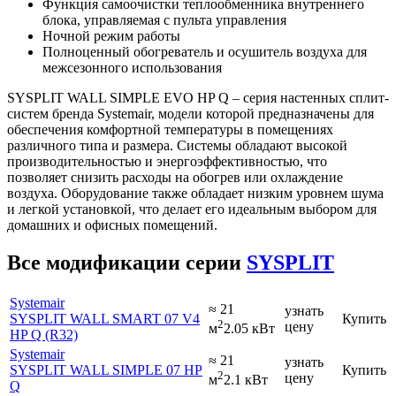
Функция самоочистки теплообменника внутреннего
блока, управляемая с пульта управления
Ночной режим работы
Полноценный обогреватель и осушитель воздуха для
межсезонного использования
SYSPLIT WALL SIMPLE EVO HP Q – серия настенных сплит-
систем бренда Systemair, модели которой предназначены для
обеспечения комфортной температуры в помещениях
различного типа и размера. Системы обладают высокой
производительностью и энергоэффективностью, что
позволяет снизить расходы на обогрев или охлаждение
воздуха. Оборудование
также обладает низким уровнем шума
и легкой установкой, что делает его идеальным выбором для
домашних и офисных помещений.
Все модификации серии
SYSPLIT
Systemair
≈ 21
узнать
SYSPLIT WALL SMART 07 V4
Купить
2
цену
м
2.05 кВт
HP Q (R32)
Systemair
≈ 21
узнать
SYSPLIT WALL SIMPLE 07 HP
Купить
2
цену
м
2.1 кВт
Q