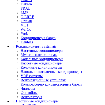
Daksen
FRAL
LMF
O.ERRE
Uniflair
VKT
Wa-Co
York
Кондиционеры Sanyo
Danfoss
→
Кондиционеры Systemair
Настенные кондиционеры
Мульти сплит системы
Канальные кондиционеры
Кассетные кондиционеры
Колонные кондиционеры
Напольно-потолочные кондиционеры
VRF системы
Вентиляционные установки
Компрессорно-конденсаторные блоки
Чиллеры
Фанкойлы
Вентиляторы
→
Настенные кондиционеры