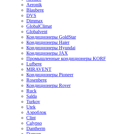
Aeronik
Blauberg
DVS
Dimmax
GlobalClimat
Globalvent
Кондиционеры GoldStar
Кондиционеры Haier
Кондиционеры Hyundai
Кондиционеры JAX
Промышленные кондиционеры KORF
Lufberg
MIRAVENT
Кондиционеры Pioneer
Rosenberg
Кондиционеры Rover
Ruck
Salda
Turkov
Utek
Аэроблок
Clint
Calypso
Dantherm
Danvex