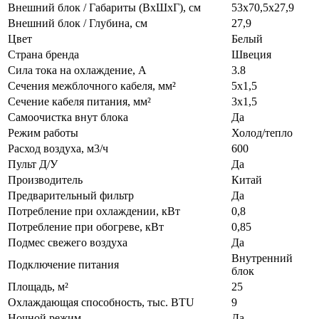
Внешний блок / Габариты (ВхШхГ), см
53x70,5x27,9
Внешний блок / Глубина, см
27,9
Цвет
Белый
Страна бренда
Швеция
Сила тока на охлаждение, А
3.8
Сечения межблочного кабеля, мм²
5х1,5
Сечение кабеля питания, мм²
3х1,5
Самоочистка внут блока
Да
Режим работы
Холод/тепло
Расход воздуха, м3/ч
600
Пульт Д/У
Да
Производитель
Китай
Предварительный фильтр
Да
Потребление при охлаждении, кВт
0,8
Потребление при обогреве, кВт
0,85
Подмес свежего воздуха
Да
Внутренний
Подключение питания
блок
Площадь, м²
25
Охлаждающая способность, тыс. BTU
9
Ночной режим
Да