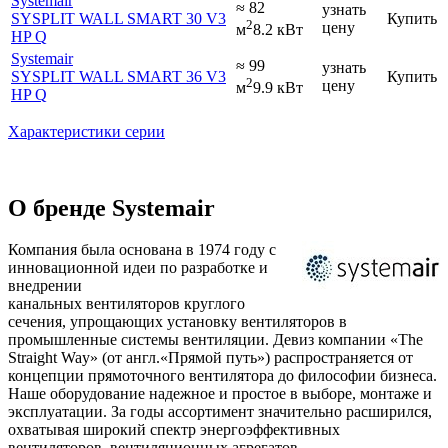
Systemair
≈ 82
узнать
SYSPLIT WALL SMART 30 V3
Купить
2
цену
м
8.2 кВт
HP Q
Systemair
≈ 99
узнать
SYSPLIT WALL SMART 36 V3
Купить
2
цену
м
9.9 кВт
HP Q
Характеристики серии
О бренде Systemair
Компания была основана в 1974 году с
инновационной идеи по разработке и
внедрении
канальных вентиляторов круглого
сечения, упрощающих установку вентиляторов в
промышленные системы вентиляции. Девиз компании «The
Straight Way» (от англ.«Прямой путь») распространяется от
концепции прямоточного вентилятора до философии бизнеса.
Наше оборудование надежное и простое в выборе, монтаже и
эксплуатации. За годы ассортимент значительно расширился,
охватывая широкий спектр энергоэффективных
вентиляторов, вентиляционных агрегатов,