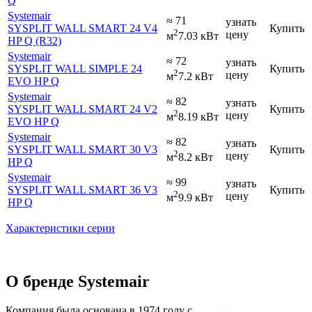
Q
Systemair
≈ 71
узнать
SYSPLIT WALL SMART 24 V4
Купить
2
цену
м
7.03 кВт
HP Q (R32)
Systemair
≈ 72
узнать
SYSPLIT WALL SIMPLE 24
Купить
2
цену
м
7.2 кВт
EVO HP Q
Systemair
≈ 82
узнать
SYSPLIT WALL SMART 24 V2
Купить
2
цену
м
8.19 кВт
EVO HP Q
Systemair
≈ 82
узнать
SYSPLIT WALL SMART 30 V3
Купить
2
цену
м
8.2 кВт
HP Q
Systemair
≈ 99
узнать
SYSPLIT WALL SMART 36 V3
Купить
2
цену
м
9.9 кВт
HP Q
Характеристики серии
О бренде Systemair
Компания была основана в 1974 году с