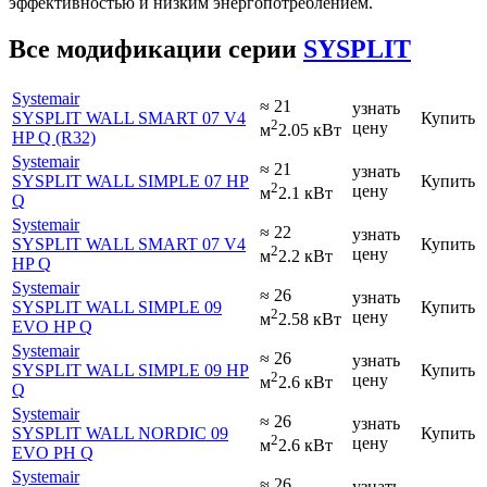
эффективностью и низким энергопотреблением.
Все модификации серии
SYSPLIT
Systemair
≈ 21
узнать
SYSPLIT WALL SMART 07 V4
Купить
2
цену
м
2.05 кВт
HP Q (R32)
Systemair
≈ 21
узнать
SYSPLIT WALL SIMPLE 07 HP
Купить
2
цену
м
2.1 кВт
Q
Systemair
≈ 22
узнать
SYSPLIT WALL SMART 07 V4
Купить
2
цену
м
2.2 кВт
HP Q
Systemair
≈ 26
узнать
SYSPLIT WALL SIMPLE 09
Купить
2
цену
м
2.58 кВт
EVO HP Q
Systemair
≈ 26
узнать
SYSPLIT WALL SIMPLE 09 HP
Купить
2
цену
м
2.6 кВт
Q
Systemair
≈ 26
узнать
SYSPLIT WALL NORDIC 09
Купить
2
цену
м
2.6 кВт
EVO PH Q
Systemair
≈ 26
узнать