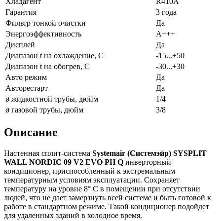
Хладагент
R410A
Гарантия
3 года
Фильтр тонкой очистки
Да
Энергоэффективность
A+++
Дисплей
Да
Диапазон t на охлаждение, С
-15...+50
Диапазон t на обогрев, С
-30...+30
Авто режим
Да
Авторестарт
Да
ø жидкостной трубы, дюйм
1/4
ø газовой трубы, дюйм
3/8
Описание
Настенная сплит-система
Systemair
(Системэйр) SYSPLIT
WALL NORDIC 09 V2 EVO PH Q
инверторный
кондиционер, приспособленный к экстремальным
температурным условиям эксплуатации. Сохраняет
температуру на уровне 8° С в помещении при отсутствии
людей, что не дает замерзнуть всей системе и быть готовой к
работе в стандартном режиме. Такой кондиционер подойдет
для удаленных зданий в холодное время.