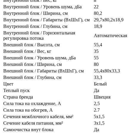
Внутренний блок / Вес, кг
8
Внутренний блок / Уровень шума, дБа
22
Внутренний блок / Ширина, см
80,2
Внутренний блок / Габариты (ВхШхГ), см
29,7х80,2х18,9
Внутренний блок / Глубина, см
18,9
Внутренний блок / Горизонтальная
Автоматическая
регулировка потока
Внешний блок / Высота, см
55,4
Внешний блок / Вес, кг
35
Внешний блок / Уровень шума, дБа
55
Внешний блок / Ширина, см
80
Внешний блок / Габариты (ВхШхГ), см
55,4х80х33,3
Внешний блок / Глубина, см
33,3
Цвет
Белый
Теплый пуск
Да
Страна бренда
Швеция
Сила тока на охлаждение, А
2,5
Сила тока на обогрев, А
2.7
Сечения межблочного кабеля, мм²
5х1,5
Сечение кабеля питания, мм²
3х1,5
Самоочистка внут блока
Да