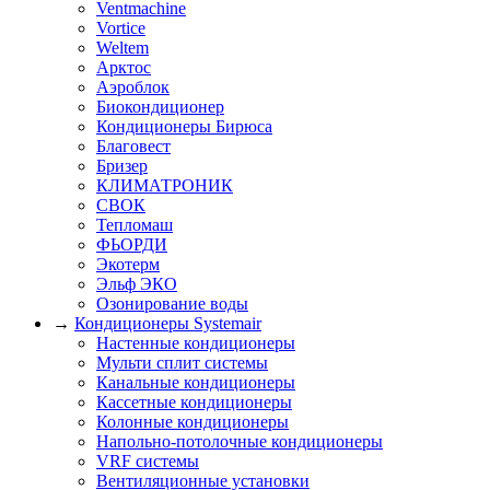
Ventmachine
Vortice
Weltem
Арктос
Аэроблок
Биокондиционер
Кондиционеры Бирюса
Благовест
Бризер
КЛИМАТРОНИК
СВОК
Тепломаш
ФЬОРДИ
Экотерм
Эльф ЭКО
Озонирование воды
→
Кондиционеры Systemair
Настенные кондиционеры
Мульти сплит системы
Канальные кондиционеры
Кассетные кондиционеры
Колонные кондиционеры
Напольно-потолочные кондиционеры
VRF системы
Вентиляционные установки