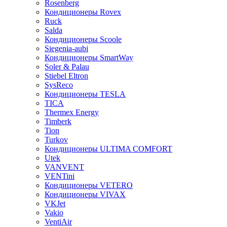
Rosenberg
Кондиционеры Rovex
Ruck
Salda
Кондиционеры Scoole
Siegenia-aubi
Кондиционеры SmartWay
Soler & Palau
Stiebel Eltron
SysReco
Кондиционеры TESLA
TICA
Thermex Energy
Timberk
Tion
Turkov
Кондиционеры ULTIMA COMFORT
Utek
VANVENT
VENTini
Кондиционеры VETERO
Кондиционеры VIVAX
VKJet
Vakio
VentiAir