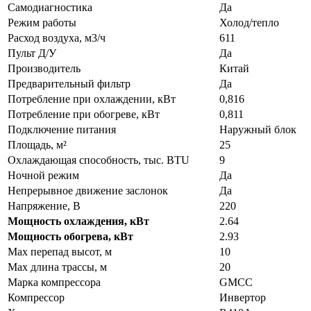
Самодиагностика
Да
Режим работы
Холод/тепло
Расход воздуха, м3/ч
611
Пульт Д/У
Да
Производитель
Китай
Предварительный фильтр
Да
Потребление при охлаждении, кВт
0,816
Потребление при обогреве, кВт
0,811
Подключение питания
Наружный блок
Площадь, м²
25
Охлаждающая способность, тыс. BTU
9
Ночной режим
Да
Непрерывное движение заслонок
Да
Напряжение, В
220
Мощность охлаждения, кВт
2.64
Мощность обогрева, кВт
2.93
Max перепад высот, м
10
Max длина трассы, м
20
Марка компрессора
GMCC
Компрессор
Инвертор