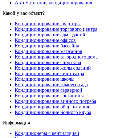
Автоматизация кондиционирования
Какой у вас объект?
Кондиционирование квартиры
Кондиционирование торгового центра
Кондиционирование адм. зданий
Кондиционирование офисов
Кондиционирование бассейна
Кондиционирование магазинов
Кондиционирование загородного дома
Кондиционирование спортзала
Кондиционирование жилых зданий
Кондиционирование кинотеатра
Кондиционирование школы
Кондиционирование зимнего сада
Кондиционирование серверной
Кондиционирование гостиницы
Кондиционирование винного погреба
Кондиционирование общ. питания
Кондиционирование ночного клуба
Информация
Кондиционеры с вентиляцией