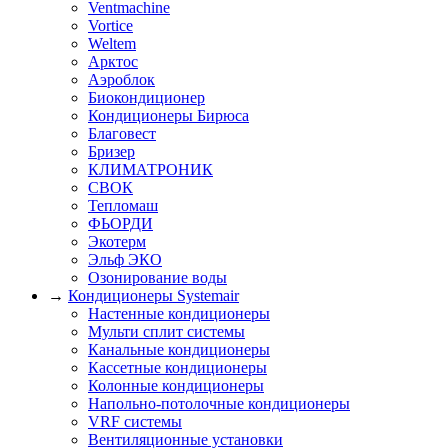
Ventmachine
Vortice
Weltem
Арктос
Аэроблок
Биокондиционер
Кондиционеры Бирюса
Благовест
Бризер
КЛИМАТРОНИК
СВОК
Тепломаш
ФЬОРДИ
Экотерм
Эльф ЭКО
Озонирование воды
→
Кондиционеры Systemair
Настенные кондиционеры
Мульти сплит системы
Канальные кондиционеры
Кассетные кондиционеры
Колонные кондиционеры
Напольно-потолочные кондиционеры
VRF системы
Вентиляционные установки