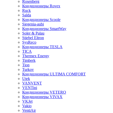
Rosenberg
Кондиционеры Rovex
Ruck
Salda
Кондиционеры Scoole
Siegenia-aubi
Кондиционеры SmartWay
Soler & Palau
Stiebel Eltron
SysReco
Кондиционеры TESLA
TICA
Thermex Energy
Timberk
Tion
Turkov
Кондиционеры ULTIMA COMFORT
Utek
VANVENT
VENTini
Кондиционеры VETERO
Кондиционеры VIVAX
VKJet
Vakio
VentiAir