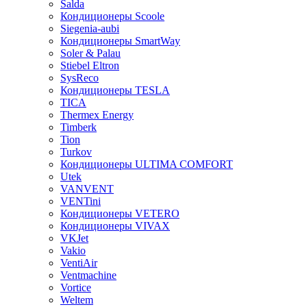
Salda
Кондиционеры Scoole
Siegenia-aubi
Кондиционеры SmartWay
Soler & Palau
Stiebel Eltron
SysReco
Кондиционеры TESLA
TICA
Thermex Energy
Timberk
Tion
Turkov
Кондиционеры ULTIMA COMFORT
Utek
VANVENT
VENTini
Кондиционеры VETERO
Кондиционеры VIVAX
VKJet
Vakio
VentiAir
Ventmachine
Vortice
Weltem