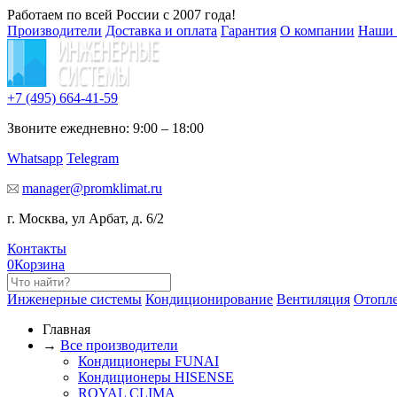
Работаем по всей России с 2007 года!
Производители
Доставка и оплата
Гарантия
О компании
Наши 
+7 (495)
664-41-59
Звоните ежедневно: 9:00 – 18:00
Whatsapp
Telegram
manager@promklimat.ru
г. Москва, ул Арбат, д. 6/2
Контакты
0
Корзина
Инженерные системы
Кондиционирование
Вентиляция
Отопл
Главная
→
Все производители
Кондиционеры FUNAI
Кондиционеры HISENSE
ROYAL CLIMA