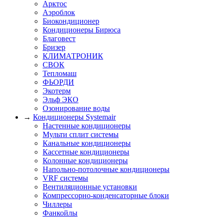
Арктос
Аэроблок
Биокондиционер
Кондиционеры Бирюса
Благовест
Бризер
КЛИМАТРОНИК
СВОК
Тепломаш
ФЬОРДИ
Экотерм
Эльф ЭКО
Озонирование воды
→
Кондиционеры Systemair
Настенные кондиционеры
Мульти сплит системы
Канальные кондиционеры
Кассетные кондиционеры
Колонные кондиционеры
Напольно-потолочные кондиционеры
VRF системы
Вентиляционные установки
Компрессорно-конденсаторные блоки
Чиллеры
Фанкойлы