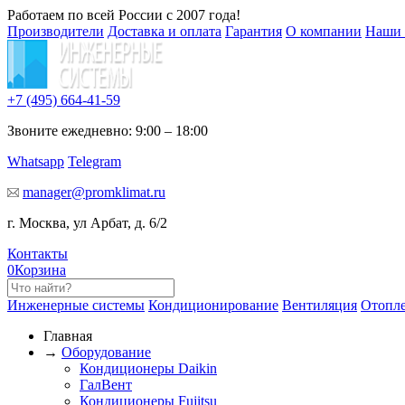
Работаем по всей России с 2007 года!
Производители
Доставка и оплата
Гарантия
О компании
Наши 
+7 (495)
664-41-59
Звоните ежедневно: 9:00 – 18:00
Whatsapp
Telegram
manager@promklimat.ru
г. Москва, ул Арбат, д. 6/2
Контакты
0
Корзина
Инженерные системы
Кондиционирование
Вентиляция
Отопл
Главная
→
Оборудование
Кондиционеры Daikin
ГалВент
Кондиционеры Fujitsu