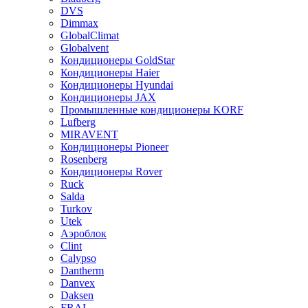
DVS
Dimmax
GlobalClimat
Globalvent
Кондиционеры GoldStar
Кондиционеры Haier
Кондиционеры Hyundai
Кондиционеры JAX
Промышленные кондиционеры KORF
Lufberg
MIRAVENT
Кондиционеры Pioneer
Rosenberg
Кондиционеры Rover
Ruck
Salda
Turkov
Utek
Аэроблок
Clint
Calypso
Dantherm
Danvex
Daksen
FRAL