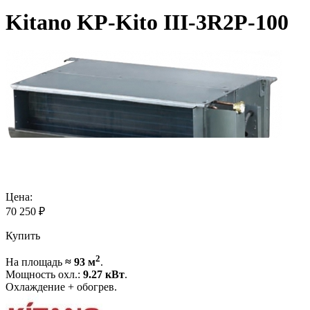
Kitano KP-Kito III-3R2P-100
Цена:
70 250
₽
Купить
2
На площадь
≈ 93 м
.
Мощность охл.:
9.27 кВт
.
Охлаждение + обогрев.