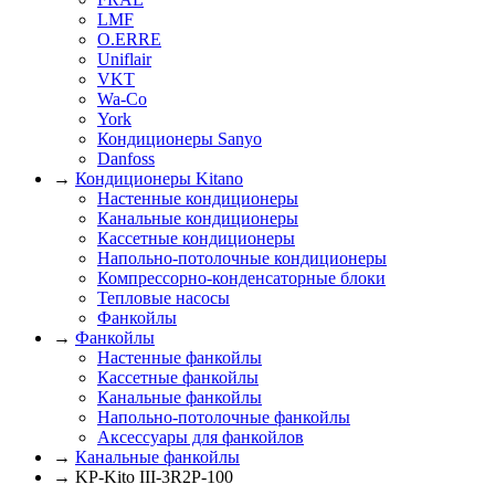
LMF
O.ERRE
Uniflair
VKT
Wa-Co
York
Кондиционеры Sanyo
Danfoss
→
Кондиционеры Kitano
Настенные кондиционеры
Канальные кондиционеры
Кассетные кондиционеры
Напольно-потолочные кондиционеры
Компрессорно-конденсаторные блоки
Тепловые насосы
Фанкойлы
→
Фанкойлы
Настенные фанкойлы
Кассетные фанкойлы
Канальные фанкойлы
Напольно-потолочные фанкойлы
Аксессуары для фанкойлов
→
Канальные фанкойлы
→ KP-Kito III-3R2P-100