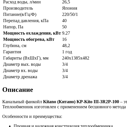
Расход воды, л/мин
26,5
Производитель
Япония
Питание(в/Гц/Ф)
220/50/1
Перепад давления, кПа
40
Напор, Па
50
Мощность охлаждения, кВт
9.27
Мощность обогрева, кВт
16
Глубина, см
48,2
Гарантия
1 год
Габариты (ВxШxГ), мм
240x1385x482
Диаметр вых. воды
3/4
Диаметр вх. воды
3/4
Диаметр дренажа
3/4
Описание
Канальный фанкойл
Kitano (Китано) KP-Kito III-3R2P-100
– э
Теплообменник изготовлен с применением бесшовного метода 
Особенности и преимущества:
Прочная и надежная конструкция теплообменника.