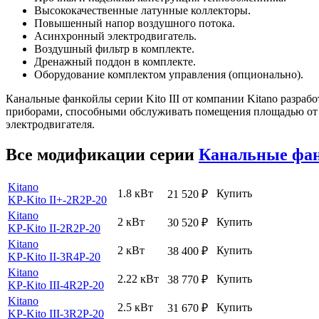
Высококачественные латунные коллекторы.
Повышенный напор воздушного потока.
Асинхронный электродвигатель.
Воздушный фильтр в комплекте.
Дренажный поддон в комплекте.
Оборудование комплектом управления (опционально).
Канальные фанкойлы серии Kito III от компании Kitano разра
приборами, способными обслуживать помещения площадью от 
электродвигателя.
Все модификации серии
Канальные фа
Kitano
1.8 кВт
Купить
21 520
₽
KP-Kito II+-2R2P-20
Kitano
2 кВт
Купить
30 520
₽
KP-Kito II-2R2P-20
Kitano
2 кВт
Купить
38 400
₽
KP-Kito II-3R4P-20
Kitano
2.22 кВт
Купить
38 770
₽
KP-Kito III-4R2P-20
Kitano
2.5 кВт
Купить
31 670
₽
KP-Kito III-3R2P-20