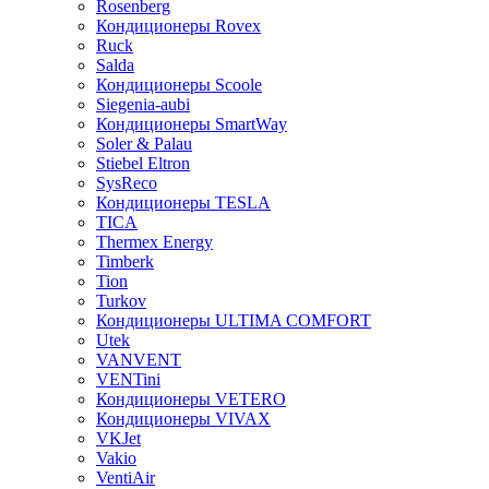
Rosenberg
Кондиционеры Rovex
Ruck
Salda
Кондиционеры Scoole
Siegenia-aubi
Кондиционеры SmartWay
Soler & Palau
Stiebel Eltron
SysReco
Кондиционеры TESLA
TICA
Thermex Energy
Timberk
Tion
Turkov
Кондиционеры ULTIMA COMFORT
Utek
VANVENT
VENTini
Кондиционеры VETERO
Кондиционеры VIVAX
VKJet
Vakio
VentiAir