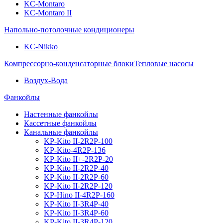
KC-Montaro
KC-Montaro II
Напольно-потолочные кондиционеры
KC-Nikko
Компрессорно-конденсаторные блоки
Тепловые насосы
Воздух-Вода
Фанкойлы
Настенные фанкойлы
Кассетные фанкойлы
Канальные фанкойлы
KP-Kito II-2R2P-100
KP-Kito-4R2P-136
KP-Kito II+-2R2P-20
KP-Kito II-2R2P-40
KP-Kito II-2R2P-60
KP-Kito II-2R2P-120
KP-Hino II-4R2P-160
KP-Kito II-3R4P-40
KP-Kito II-3R4P-60
KP-Kito II-3R4P-120