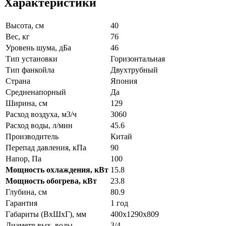
Характеристики
Высота, см
40
Вес, кг
76
Уровень шума, дБа
46
Тип установки
Горизонтальная
Тип фанкойла
Двухтрубный
Страна
Япония
Средненапорный
Да
Ширина, см
129
Расход воздуха, м3/ч
3060
Расход воды, л/мин
45.6
Производитель
Китай
Перепад давления, кПа
90
Напор, Па
100
Мощность охлаждения, кВт
15.8
Мощность обогрева, кВт
23.8
Глубина, см
80.9
Гарантия
1 год
Габариты (ВxШxГ), мм
400x1290x809
Диаметр вых. воды
3/4