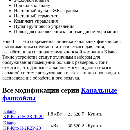
3-ходовой клапан
Привод к клапану
Настенный пульт с ЖК-экраном
Настенный термостат
Комплект управления
Пульт группового управления
Шлюз для подключения к системе диспетчеризации
Hino II — это современная линейка канальных фанкойлов с
высокими показателями статистического давления,
разработанная специалистами японской компании Kitano.
Такие устройства станут отличным выбором для
обслуживания помещений больших размеров. Стоит
отметить, что данные фанкойлы могут подключаться к
сложной системе воздуховодов и эффективно производить
распределение обработанного воздуха.
Все модификации серии
Канальные
фанкойлы
Kitano
1.8 кВт
Купить
21 520
₽
KP-Kito II+-2R2P-20
Kitano
2 кВт
Купить
30 520
₽
KP-Kito II-2R2P-20