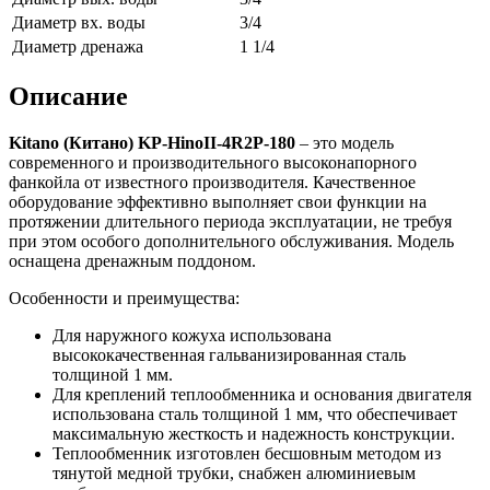
Диаметр вх. воды
3/4
Диаметр дренажа
1 1/4
Описание
Kitano
(Китано)
KP
-
Hino
II
-4
R
2
P
-180
– это модель
современного и производительного высоконапорного
фанкойла от известного производителя. Качественное
оборудование эффективно выполняет свои функции на
протяжении длительного периода эксплуатации, не требуя
при этом особого дополнительного обслуживания. Модель
оснащена дренажным поддоном.
Особенности и преимущества:
Для наружного кожуха использована
высококачественная гальванизированная сталь
толщиной 1 мм.
Для креплений теплообменника и основания двигателя
использована сталь толщиной 1 мм, что обеспечивает
максимальную жесткость и надежность конструкции.
Теплообменник изготовлен бесшовным методом из
тянутой медной трубки, снабжен алюминиевым