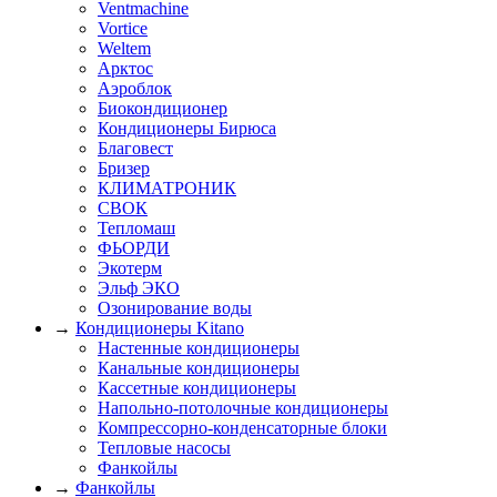
Ventmachine
Vortice
Weltem
Арктос
Аэроблок
Биокондиционер
Кондиционеры Бирюса
Благовест
Бризер
КЛИМАТРОНИК
СВОК
Тепломаш
ФЬОРДИ
Экотерм
Эльф ЭКО
Озонирование воды
→
Кондиционеры Kitano
Настенные кондиционеры
Канальные кондиционеры
Кассетные кондиционеры
Напольно-потолочные кондиционеры
Компрессорно-конденсаторные блоки
Тепловые насосы
Фанкойлы
→
Фанкойлы