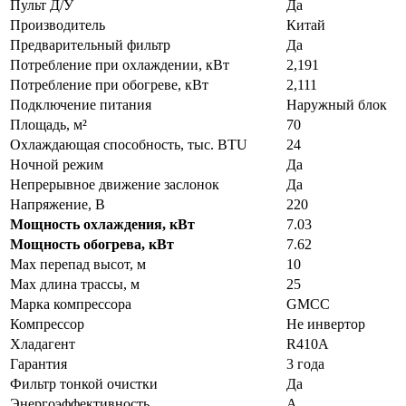
Пульт Д/У
Да
Производитель
Китай
Предварительный фильтр
Да
Потребление при охлаждении, кВт
2,191
Потребление при обогреве, кВт
2,111
Подключение питания
Наружный блок
Площадь, м²
70
Охлаждающая способность, тыс. BTU
24
Ночной режим
Да
Непрерывное движение заслонок
Да
Напряжение, В
220
Мощность охлаждения, кВт
7.03
Мощность обогрева, кВт
7.62
Max перепад высот, м
10
Max длина трассы, м
25
Марка компрессора
GMCC
Компрессор
Не инвертор
Хладагент
R410A
Гарантия
3 года
Фильтр тонкой очистки
Да
Энергоэффективность
A