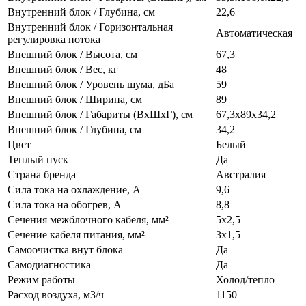
Внутренний блок / Глубина, см
22,6
Внутренний блок / Горизонтальная
Автоматическая
регулировка потока
Внешний блок / Высота, см
67,3
Внешний блок / Вес, кг
48
Внешний блок / Уровень шума, дБа
59
Внешний блок / Ширина, см
89
Внешний блок / Габариты (ВхШхГ), см
67,3х89х34,2
Внешний блок / Глубина, см
34,2
Цвет
Белый
Теплый пуск
Да
Страна бренда
Австралия
Сила тока на охлаждение, А
9,6
Сила тока на обогрев, А
8,8
Сечения межблочного кабеля, мм²
5х2,5
Сечение кабеля питания, мм²
3х1,5
Самоочистка внут блока
Да
Самодиагностика
Да
Режим работы
Холод/тепло
Расход воздуха, м3/ч
1150