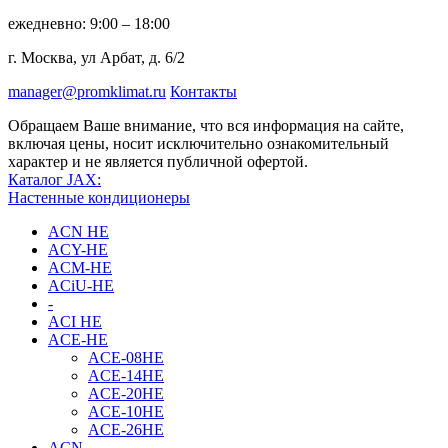
ежедневно: 9:00 – 18:00
г. Москва, ул Арбат, д. 6/2
manager@promklimat.ru
Контакты
Обращаем Ваше внимание, что вся информация на сайте,
включая цены, носит исключительно ознакомительный
характер и не является публичной офертой.
Каталог JAX:
Настенные кондиционеры
ACN HE
ACY-HE
ACM-HE
ACiU-HE
-
ACI HE
ACE-HE
ACE-08HE
ACE-14HE
ACE-20HE
ACE-10HE
ACE-26HE
ACN