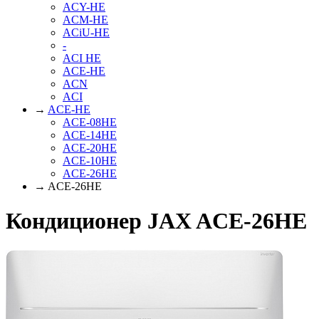
ACY-HE
ACM-HE
ACiU-HE
-
ACI HE
ACE-HE
ACN
ACI
→
ACE-HE
ACE-08HE
ACE-14HE
ACE-20HE
ACE-10HE
ACE-26HE
→ ACE-26HE
Кондиционер JAX ACE-26HE