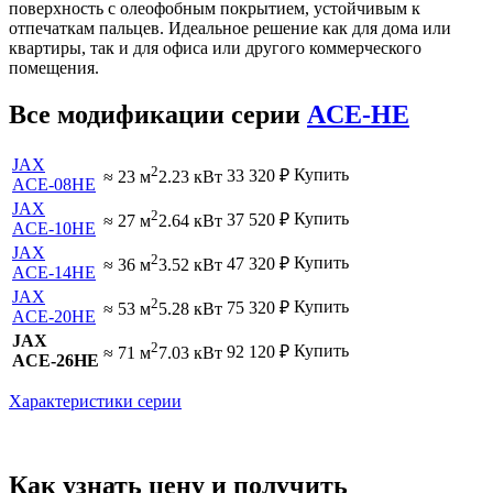
поверхность с олеофобным покрытием, устойчивым к
отпечаткам пальцев. Идеальное решение как для дома или
квартиры, так и для офиса или другого коммерческого
помещения.
Все модификации серии
ACE-HE
JAX
2
Купить
33 320
₽
≈ 23 м
2.23 кВт
ACE-08HE
JAX
2
Купить
37 520
₽
≈ 27 м
2.64 кВт
ACE-10HE
JAX
2
Купить
47 320
₽
≈ 36 м
3.52 кВт
ACE-14HE
JAX
2
Купить
75 320
₽
≈ 53 м
5.28 кВт
ACE-20HE
JAX
2
Купить
92 120
₽
≈ 71 м
7.03 кВт
ACE-26HE
Характеристики серии
Как узнать цену и получить