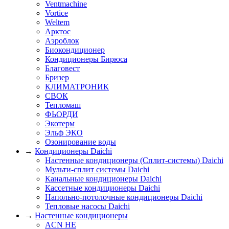
Ventmachine
Vortice
Weltem
Арктос
Аэроблок
Биокондиционер
Кондиционеры Бирюса
Благовест
Бризер
КЛИМАТРОНИК
СВОК
Тепломаш
ФЬОРДИ
Экотерм
Эльф ЭКО
Озонирование воды
→
Кондиционеры Daichi
Настенные кондиционеры (Сплит-системы) Daichi
Мульти-сплит системы Daichi
Канальные кондиционеры Daichi
Кассетные кондиционеры Daichi
Напольно-потолочные кондиционеры Daichi
Тепловые насосы Daichi
→
Настенные кондиционеры
ACN HE