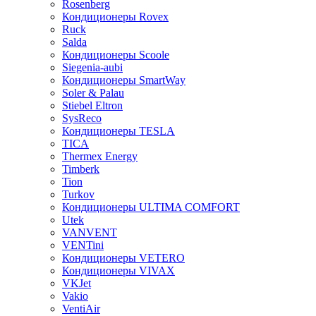
Rosenberg
Кондиционеры Rovex
Ruck
Salda
Кондиционеры Scoole
Siegenia-aubi
Кондиционеры SmartWay
Soler & Palau
Stiebel Eltron
SysReco
Кондиционеры TESLA
TICA
Thermex Energy
Timberk
Tion
Turkov
Кондиционеры ULTIMA COMFORT
Utek
VANVENT
VENTini
Кондиционеры VETERO
Кондиционеры VIVAX
VKJet
Vakio
VentiAir