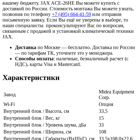
вашему бюджету. JAX ACE-26HE Вы можете купить с
доставкой по России. Стоимость монтажа Вы можете узнать,
позвонив по телефону
+7 (495)
664-41-59
или отправив
письменную заявку. Если Вы ещё не уверены в выборе, то
наши специалисты проконсультируют Вас по вопросам,
связанным с продажей и установкой климатической техники
JAX.
Доставка
по Москве — бесплатно.
Доставка по России
— по тарифам ТК, уточните это у менеджера.
Способы оплаты
:
наличные, безналичный расчет (с
НДС), карты Visa и Mastercard.
Характеристики
Midea Equipment
Завод
Corp.
Wi-Fi
Опция
Внутренний блок / Высота, см
33,5
Внутренний блок / Вес, кг
15
Внутренний блок / Уровень шума, дБа
33
Внутренний блок / Ширина, см
108
Внутренний блок / Габариты (ВхШхГ), см
33,5х108,0х22,6