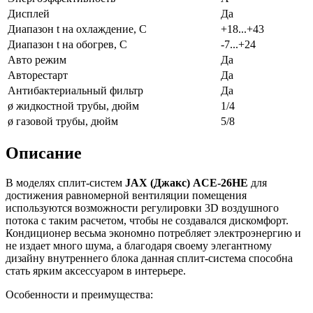
Дисплей
Да
Диапазон t на охлаждение, С
+18...+43
Диапазон t на обогрев, С
-7...+24
Авто режим
Да
Авторестарт
Да
Антибактериальный фильтр
Да
ø жидкостной трубы, дюйм
1/4
ø газовой трубы, дюйм
5/8
Описание
В моделях сплит-систем
JAX
(Джакс)
ACE
-26
HE
для
достижения равномерной вентиляции помещения
используются возможности регулировки 3D воздушного
потока с таким расчетом, чтобы не создавался дискомфорт.
Кондиционер весьма экономно потребляет электроэнергию и
не издает много шума, а благодаря своему элегантному
дизайну внутреннего блока данная сплит-система способна
стать ярким аксессуаром в интерьере.
Особенности и преимущества: