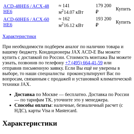
≈ 141
179 200
ACD-48НE6 / ACX-48
Купить
2
НE6
₽
м
14.07 кВт
≈ 162
193 200
ACD-60НE6 / ACX-60
Купить
2
НE6
₽
м
16.12 кВт
Характеристики
При необходимости подберем аналог по наличию товара и
вашему бюджету. Кондиционеры JAX ACD-E Вы можете
купить с доставкой по России. Стоимость монтажа Вы можете
узнать, позвонив по телефону
+7 (495)
664-41-59
или
отправив письменную заявку. Если Вы ещё не уверены в
выборе, то наши специалисты проконсультируют Вас по
вопросам, связанным с продажей и установкой климатической
техники JAX.
Доставка
по Москве — бесплатно.
Доставка по России
— по тарифам ТК, уточните это у менеджера.
Способы оплаты
:
наличные, безналичный расчет (с
НДС), карты Visa и Mastercard.
Характеристики