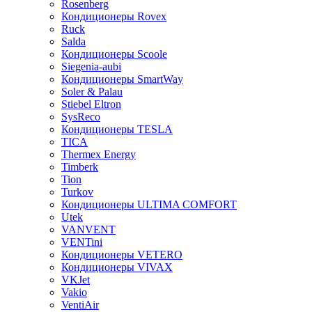
Rosenberg
Кондиционеры Rovex
Ruck
Salda
Кондиционеры Scoole
Siegenia-aubi
Кондиционеры SmartWay
Soler & Palau
Stiebel Eltron
SysReco
Кондиционеры TESLA
TICA
Thermex Energy
Timberk
Tion
Turkov
Кондиционеры ULTIMA COMFORT
Utek
VANVENT
VENTini
Кондиционеры VETERO
Кондиционеры VIVAX
VKJet
Vakio
VentiAir