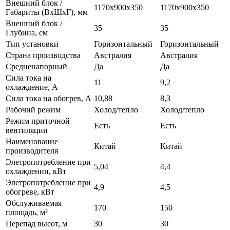
Внешний блок /
1170x900х350
1170x900х350
Габариты (ВхШхГ), мм
Внешний блок /
35
35
Глубина, см
Тип установки
Горизонтальный
Горизонтальный
Страна производства
Австралия
Австралия
Средненапорный
Да
Да
Сила тока на
11
9,2
охлаждение, А
Сила тока на обогрев, А
10,88
8,3
Рабочий режим
Холод/тепло
Холод/тепло
Режим приточной
Есть
Есть
вентиляции
Наименование
Китай
Китай
производителя
Элетропотребление при
5,04
4,4
охлаждении, кВт
Элетропотребление при
4,9
4,5
обогреве, кВт
Обслуживаемая
170
150
площадь, м²
Перепад высот, м
30
30