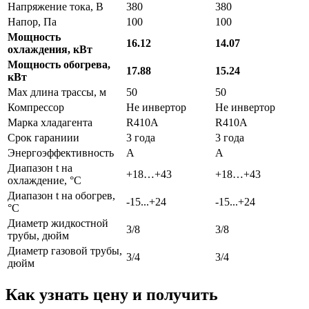
Напряжение тока, В
380
380
Напор, Па
100
100
Мощность
16.12
14.07
охлаждения, кВт
Мощность обогрева,
17.88
15.24
кВт
Max длина трассы, м
50
50
Компрессор
Не инвертор
Не инвертор
Марка хладагента
R410A
R410A
Срок гараниии
3 года
3 года
Энергоэффективность
A
A
Диапазон t на
+18…+43
+18…+43
охлаждение, °С
Диапазон t на обогрев,
-15...+24
-15...+24
°С
Диаметр жидкостной
3/8
3/8
трубы, дюйм
Диаметр газовой трубы,
3/4
3/4
дюйм
Как узнать цену и получить