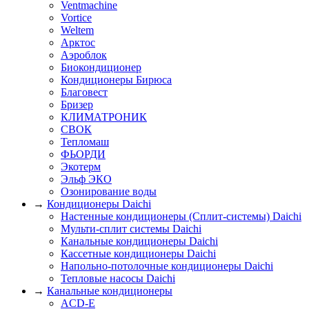
Ventmachine
Vortice
Weltem
Арктос
Аэроблок
Биокондиционер
Кондиционеры Бирюса
Благовест
Бризер
КЛИМАТРОНИК
СВОК
Тепломаш
ФЬОРДИ
Экотерм
Эльф ЭКО
Озонирование воды
→
Кондиционеры Daichi
Настенные кондиционеры (Сплит-системы) Daichi
Мульти-сплит системы Daichi
Канальные кондиционеры Daichi
Кассетные кондиционеры Daichi
Напольно-потолочные кондиционеры Daichi
Тепловые насосы Daichi
→
Канальные кондиционеры
ACD-E