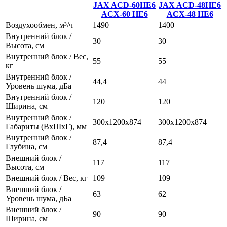
JAX ACD-60НE6
JAX ACD-48НE6
ACX-60 НE6
ACX-48 НE6
Воздухообмен, м³/ч
1490
1400
Внутренний блок /
30
30
Высота, см
Внутренний блок / Вес,
55
55
кг
Внутренний блок /
44,4
44
Уровень шума, дБа
Внутренний блок /
120
120
Ширина, см
Внутренний блок /
300x1200х874
300x1200х874
Габариты (ВхШхГ), мм
Внутренний блок /
87,4
87,4
Глубина, см
Внешний блок /
117
117
Высота, см
Внешний блок / Вес, кг
109
109
Внешний блок /
63
62
Уровень шума, дБа
Внешний блок /
90
90
Ширина, см