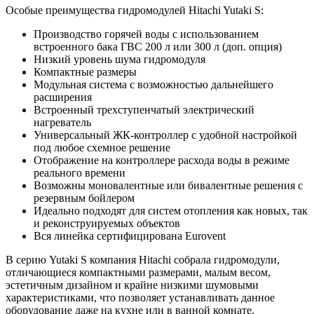
Особые преимущества гидромодулей Hitachi Yutaki S:
Производство горячей воды с использованием
встроенного бака ГВС 200 л или 300 л (доп. опция)
Низкий уровень шума гидромодуля
Компактные размеры
Модульная система с возможностью дальнейшего
расширения
Встроенный трехступенчатый электрический
нагреватель
Универсальный ЖК-контроллер с удобной настройкой
под любое схемное решение
Отображение на контроллере расхода воды в режиме
реального времени
Возможны моновалентные или бивалентные решения с
резервным бойлером
Идеально подходят для систем отопления как новых, так
и реконструируемых объектов
Вся линейка сертифицирована Eurovent
В серию Yutaki S компания Hitachi собрала гидромодули,
отличающиеся компактными размерами, малым весом,
эстетичным дизайном и крайне низкими шумовыми
характеристиками, что позволяет устанавливать данное
оборудование даже на кухне или в ванной комнате.