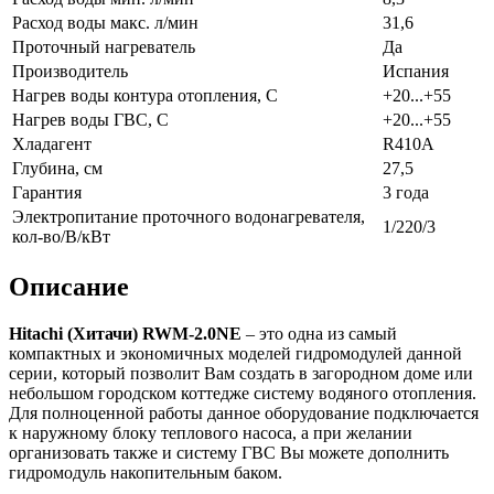
Расход воды макс. л/мин
31,6
Проточный нагреватель
Да
Производитель
Испания
Нагрев воды контура отопления, С
+20...+55
Нагрев воды ГВС, С
+20...+55
Хладагент
R410A
Глубина, см
27,5
Гарантия
3 года
Электропитание проточного водонагревателя,
1/220/3
кол-во/В/кВт
Описание
Hitachi (Хитачи) RWM-2.0NE
– это одна из самый
компактных и экономичных моделей гидромодулей данной
серии, который позволит Вам создать в загородном доме или
небольшом городском коттедже систему водяного отопления.
Для полноценной работы данное оборудование подключается
к наружному блоку теплового насоса, а при желании
организовать также и систему ГВС Вы можете дополнить
гидромодуль накопительным баком.