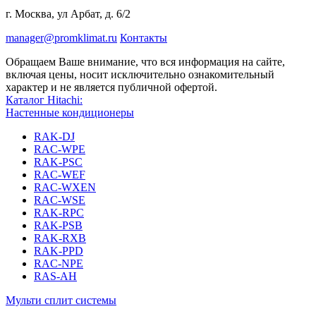
г. Москва, ул Арбат, д. 6/2
manager@promklimat.ru
Контакты
Обращаем Ваше внимание, что вся информация на сайте,
включая цены, носит исключительно ознакомительный
характер и не является публичной офертой.
Каталог Hitachi:
Настенные кондиционеры
RAK-DJ
RAC-WPE
RAK-PSC
RAC-WEF
RAC-WXEN
RAC-WSE
RAK-RPC
RAK-PSB
RAK-RXB
RAK-PPD
RAC-NPE
RAS-AH
Мульти сплит системы