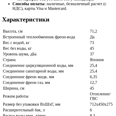
Способы оплаты
:
наличные, безналичный расчет (с
НДС), карты Visa и Mastercard.
Характеристики
Высота, см
71,2
Встроенный теплообменник фреон-вода
Да
Вес с водой, кг
73
Вес без воды, кг
45
Уровень шума, дБа
37
Страна
Япония
Соединение циркуляционной воды, мм
25,4
Соединение санитарной воды, мм
25,4
Соединение фреон жидк. мм
6,35
Соединение фреон газ, мм
12,7
Ширина, см
45
Отопление/
Режим работы
ГВС
Размер без упаковки ВхШхГ, мм
712х450х275
Расширительный бак, л
6
Расход воды мин. л/мин
8,3