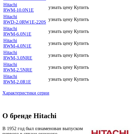
Hitachi
узнать цену
Купить
RWM-10.0N1E
Hitachi
узнать цену
Купить
RWD-2.0RW1E-220S
Hitachi
узнать цену
Купить
RWM-6.0N1E
Hitachi
узнать цену
Купить
RWM-4.0N1E
Hitachi
узнать цену
Купить
RWM-3.0NRE
Hitachi
узнать цену
Купить
RWM-2.5NRE
Hitachi
узнать цену
Купить
RWM-2.0R1E
Характеристики серии
О бренде Hitachi
В 1952 год был ознаменован выпуском
первого в стране оконного