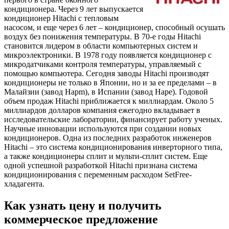
кондиционера. Через 9 лет выпускается
кондиционер Hitachi с тепловым
насосом, и еще через 6 лет – кондиционер, способный осушать
воздух без понижения температуры. В 70-е годы Hitachi
становится лидером в области компьютерных систем и
микроэлектроники. В 1978 году появляется кондиционер с
микродатчиками контроля температуры, управляемый с
помощью компьютера. Сегодня заводы Hitachi производят
кондиционеры не только в Японии, но и за ее пределами – в
Малайзии (завод Hapm), в Испании (завод Hape). Годовой
объем продаж Hitachi приближается к миллиардам. Около 5
миллиардов долларов компания ежегодно вкладывает в
исследовательские лаборатории, финансирует работу ученых.
Научные инновации используются при создании новых
кондиционеров. Одна из последних разработок инженеров
Hitachi – это система кондиционирования инверторного типа,
а также кондиционеры сплит и мульти-сплит систем. Еще
одной успешной разработкой Hitachi признана система
кондиционирования с переменным расходом SetFree-
хладагента.
Как узнать цену и получить
коммерческое предложение