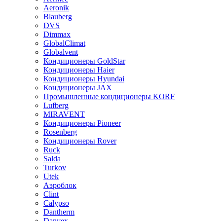
Aeronik
Blauberg
DVS
Dimmax
GlobalClimat
Globalvent
Кондиционеры GoldStar
Кондиционеры Haier
Кондиционеры Hyundai
Кондиционеры JAX
Промышленные кондиционеры KORF
Lufberg
MIRAVENT
Кондиционеры Pioneer
Rosenberg
Кондиционеры Rover
Ruck
Salda
Turkov
Utek
Аэроблок
Clint
Calypso
Dantherm
Danvex