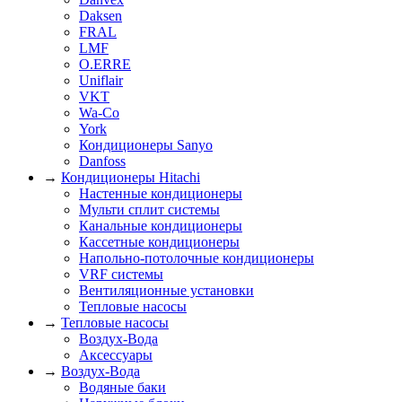
Daksen
FRAL
LMF
O.ERRE
Uniflair
VKT
Wa-Co
York
Кондиционеры Sanyo
Danfoss
→
Кондиционеры Hitachi
Настенные кондиционеры
Мульти сплит системы
Канальные кондиционеры
Кассетные кондиционеры
Напольно-потолочные кондиционеры
VRF системы
Вентиляционные установки
Тепловые насосы
→
Тепловые насосы
Воздух-Вода
Аксессуары
→
Воздух-Вода
Водяные баки