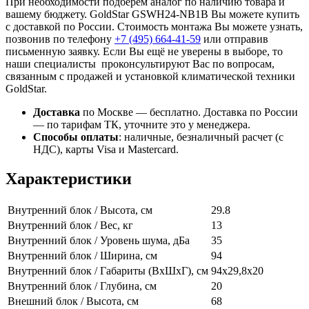
При необходимости подберем аналог по наличию товара и
вашему бюджету. GoldStar GSWH24-NB1B Вы можете купить
с доставкой по России. Стоимость монтажа Вы можете узнать,
позвонив по телефону
+7 (495)
664-41-59
или отправив
письменную заявку. Если Вы ещё не уверены в выборе, то
наши специалисты проконсультируют Вас по вопросам,
связанным с продажей и установкой климатической техники
GoldStar.
Доставка
по Москве — бесплатно.
Доставка по России
— по тарифам ТК, уточните это у менеджера.
Способы оплаты
:
наличные, безналичный расчет (с
НДС), карты Visa и Mastercard.
Характеристики
Внутренний блок / Высота, см
29.8
Внутренний блок / Вес, кг
13
Внутренний блок / Уровень шума, дБа
35
Внутренний блок / Ширина, см
94
Внутренний блок / Габариты (ВхШхГ), см
94x29,8x20
Внутренний блок / Глубина, см
20
Внешний блок / Высота, см
68