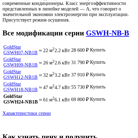
современные кондиционеры. Класс энергоэффективности
представленных в линейке моделей — A, что говорит о
значительной экономии электроэнергии при эксплуатации.
Присутствует режим осушения.
Все модификации серии
GSWH-NB-B
GoldStar
2
Купить
28 600
₽
≈ 22 м
2.2 кВт
GSWH07-NB1B
GoldStar
2
Купить
31 790
₽
≈ 26 м
2.6 кВт
GSWH09-NB1B
GoldStar
2
Купить
37 910
₽
≈ 32 м
3.2 кВт
GSWH12-NB1B
GoldStar
2
Купить
55 730
₽
≈ 47 м
4.7 кВт
GSWH18-NB1B
GoldStar
2
Купить
69 800
₽
≈ 61 м
6.1 кВт
GSWH24-NB1B
Характеристики серии
Как узнать цену и получить