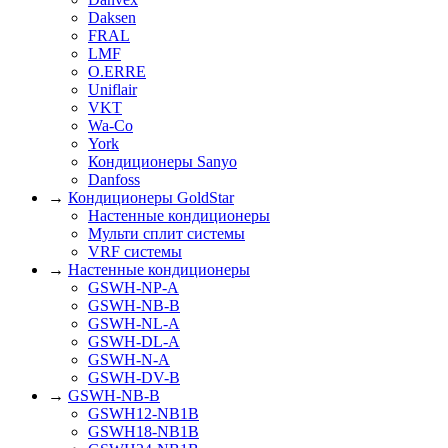
Daksen
FRAL
LMF
O.ERRE
Uniflair
VKT
Wa-Co
York
Кондиционеры Sanyo
Danfoss
→
Кондиционеры GoldStar
Настенные кондиционеры
Мульти сплит системы
VRF системы
→
Настенные кондиционеры
GSWH-NP-A
GSWH-NB-B
GSWH-NL-A
GSWH-DL-A
GSWH-N-A
GSWH-DV-B
→
GSWH-NB-B
GSWH12-NB1B
GSWH18-NB1B