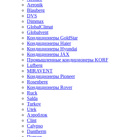
Aeronik
Blauberg
DVS
Dimmax
GlobalClimat
Globalvent
Кондиционеры GoldStar
Кондиционеры Haier
Кондиционеры Hyundai
Кондиционеры JAX
Промышленные кондиционеры KORF
Lufberg
MIRAVENT
Кондиционеры Pioneer
Rosenberg
Кондиционеры Rover
Ruck
Salda
Turkov
Utek
Аэроблок
Clint
Calypso
Dantherm
Danvex