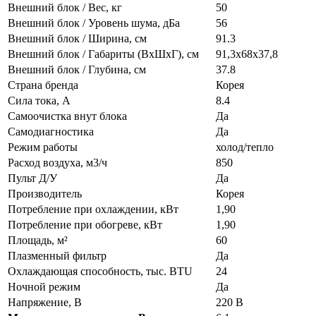
Внешний блок / Вес, кг
50
Внешний блок / Уровень шума, дБа
56
Внешний блок / Ширина, см
91.3
Внешний блок / Габариты (ВхШхГ), см
91,3x68x37,8
Внешний блок / Глубина, см
37.8
Страна бренда
Корея
Сила тока, А
8.4
Самоочистка внут блока
Да
Самодиагностика
Да
Режим работы
холод/тепло
Расход воздуха, м3/ч
850
Пульт Д/У
Да
Производитель
Корея
Потребление при охлаждении, кВт
1,90
Потребление при обогреве, кВт
1,90
Площадь, м²
60
Плазменный фильтр
Да
Охлаждающая способность, тыс. BTU
24
Ночной режим
Да
Напряжение, В
220 В