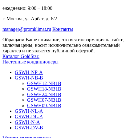
ежедневно: 9:00 – 18:00
г. Москва, ул Арбат, д. 6/2
manager@promklimat.ru
Контакты
Обращаем Ваше внимание, что вся информация на сайте,
включая цены, носит исключительно ознакомительный
характер и не является публичной офертой.
Каталог GoldStar:
Настенные кондиционеры
GSWH-NP-A
GSWH-NB-B
GSWH12-NB1B
GSWH18-NB1B
GSWH24-NB1B
GSWH07-NB1B
GSWH09-NB1B
GSWH-NL-A
GSWH-DL-A
GSWH-N-A
GSWH-DV-B