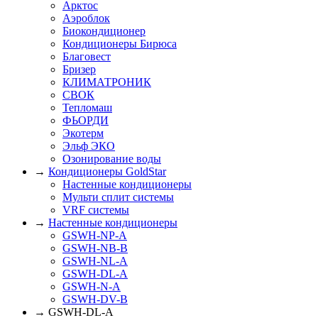
Арктос
Аэроблок
Биокондиционер
Кондиционеры Бирюса
Благовест
Бризер
КЛИМАТРОНИК
СВОК
Тепломаш
ФЬОРДИ
Экотерм
Эльф ЭКО
Озонирование воды
→
Кондиционеры GoldStar
Настенные кондиционеры
Мульти сплит системы
VRF системы
→
Настенные кондиционеры
GSWH-NP-A
GSWH-NB-B
GSWH-NL-A
GSWH-DL-A
GSWH-N-A
GSWH-DV-B
→ GSWH-DL-A