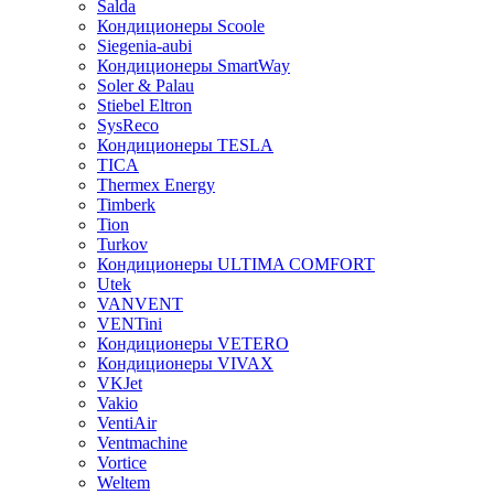
Salda
Кондиционеры Scoole
Siegenia-aubi
Кондиционеры SmartWay
Soler & Palau
Stiebel Eltron
SysReco
Кондиционеры TESLA
TICA
Thermex Energy
Timberk
Tion
Turkov
Кондиционеры ULTIMA COMFORT
Utek
VANVENT
VENTini
Кондиционеры VETERO
Кондиционеры VIVAX
VKJet
Vakio
VentiAir
Ventmachine
Vortice
Weltem