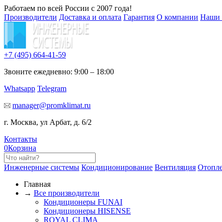
Работаем по всей России с 2007 года!
Производители
Доставка и оплата
Гарантия
О компании
Наши 
+7 (495)
664-41-59
Звоните ежедневно: 9:00 – 18:00
Whatsapp
Telegram
manager@promklimat.ru
г. Москва, ул Арбат, д. 6/2
Контакты
0
Корзина
Инженерные системы
Кондиционирование
Вентиляция
Отопл
Главная
→
Все производители
Кондиционеры FUNAI
Кондиционеры HISENSE
ROYAL CLIMA