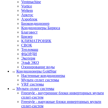
Ventmachine
Vortice
Weltem
Арктос
Аэроблок
Биокондиционер
Кондиционеры Бирюса
Благовест
Бризер
КЛИМАТРОНИК
СВОК
Тепломаш
ФЬОРДИ
Экотерм
Эльф ЭКО
Озонирование воды
→
Кондиционеры GoldStar
Настенные кондиционеры
Мульти сплит системы
VRF системы
→
Мульти сплит системы
Freestyle - внутренние блоки инверторных мульти
сплит-систем
Freestyle - наружные блоки инверторных мульти
сплит-систем