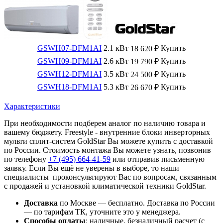
GSWH07-DFM1AI
2.1 кВт
Купить
18 620
₽
GSWH09-DFM1AI
2.6 кВт
Купить
19 790
₽
GSWH12-DFM1AI
3.5 кВт
Купить
24 500
₽
GSWH18-DFM1AI
5.3 кВт
Купить
26 670
₽
Характеристики
При необходимости подберем аналог по наличию товара и
вашему бюджету. Freestyle - внутренние блоки инверторных
мульти сплит-систем GoldStar Вы можете купить с доставкой
по России. Стоимость монтажа Вы можете узнать, позвонив
по телефону
+7 (495)
664-41-59
или отправив письменную
заявку. Если Вы ещё не уверены в выборе, то наши
специалисты проконсультируют Вас по вопросам, связанным
с продажей и установкой климатической техники GoldStar.
Доставка
по Москве — бесплатно.
Доставка по России
— по тарифам ТК, уточните это у менеджера.
Способы оплаты
:
наличные, безналичный расчет (с