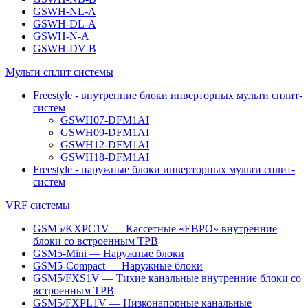
GSWH-NL-A
GSWH-DL-A
GSWH-N-A
GSWH-DV-B
Мульти сплит системы
Freestyle - внутренние блоки инверторных мульти сплит-
систем
GSWH07-DFM1AI
GSWH09-DFM1AI
GSWH12-DFM1AI
GSWH18-DFM1AI
Freestyle - наружные блоки инверторных мульти сплит-
систем
VRF системы
GSM5/KXPC1V — Кассетные «ЕВРО» внутренние
блоки со встроенным ТРВ
GSM5-Mini — Наружные блоки
GSM5-Compact — Наружные блоки
GSM5/FXS1V — Тихие канальные внутренние блоки со
встроенным ТРВ
GSM5/FXPL1V — Низконапорные канальные