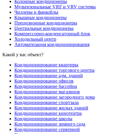
Колонные кондиционеры
Мультизональные VRF и VRV системы
Чиллеры и фанкойлы
Крышные кондиционеры
Прецизионные кондиционеры
Центральные кондиционеры
Компрессорно-конденсаторный блок
Холодильный центр
Автоматизация кондиционирования
Какой у вас объект?
Кондиционирование квартиры
Кондиционирование торгового центра
Кондиционирование адм. зданий
Кондиционирование офисов
Кондиционирование бассейна
Кондиционирование магазинов
Кондиционирование загородного дома
Кондиционирование спортзала
Кондиционирование жилых зданий
Кондиционирование кинотеатра
Кондиционирование школы
Кондиционирование зимнего сада
Кондиционирование серверной