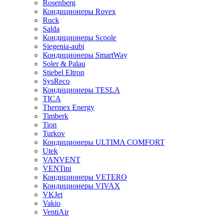
Rosenberg
Кондиционеры Rovex
Ruck
Salda
Кондиционеры Scoole
Siegenia-aubi
Кондиционеры SmartWay
Soler & Palau
Stiebel Eltron
SysReco
Кондиционеры TESLA
TICA
Thermex Energy
Timberk
Tion
Turkov
Кондиционеры ULTIMA COMFORT
Utek
VANVENT
VENTini
Кондиционеры VETERO
Кондиционеры VIVAX
VKJet
Vakio
VentiAir