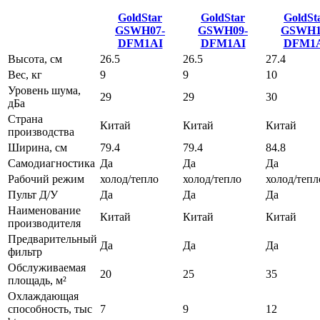
GoldStar
GoldStar
GoldSt
GSWH07-
GSWH09-
GSWH1
DFM1AI
DFM1AI
DFM1
Высота, см
26.5
26.5
27.4
Вес, кг
9
9
10
Уровень шума,
29
29
30
дБа
Страна
Китай
Китай
Китай
производства
Ширина, см
79.4
79.4
84.8
Самодиагностика
Да
Да
Да
Рабочий режим
холод/тепло
холод/тепло
холод/тепл
Пульт Д/У
Да
Да
Да
Наименование
Китай
Китай
Китай
производителя
Предварительный
Да
Да
Да
фильтр
Обслуживаемая
20
25
35
площадь, м²
Охлаждающая
способность, тыс
7
9
12