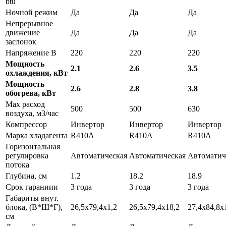
btu
Ночной режим
Да
Да
Да
Непрерывное
движение
Да
Да
Да
заслонок
Напряжение В
220
220
220
Мощность
2.1
2.6
3.5
охлаждения, кВт
Мощность
2.6
2.8
3.8
обогрева, кВт
Max расход
500
500
630
воздуха, м3/час
Компрессор
Инвертор
Инвертор
Инвертор
Марка хладагента
R410A
R410A
R410A
Горизонтальная
регулировка
Автоматическая
Автоматическая
Автоматич
потока
Глубина, см
1.2
18.2
18.9
Срок гараниии
3 года
3 года
3 года
Габариты внут.
блока, (В*Ш*Г),
26,5x79,4x1,2
26,5x79,4x18,2
27,4x84,8x
см