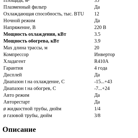
Площадь, м²
35
Плазменный фильтр
Да
Охлаждающая способность, тыс. BTU
12
Ночной режим
Да
Напряжение, В
220 В
Мощность охлаждения, кВт
3.5
Мощность обогрева, кВт
3.9
Max длина трассы, м
20
Компрессор
Инвертор
Хладагент
R410A
Гарантия
4 года
Дисплей
Да
Диапазон t на охлаждение, С
-15...+43
Диапазон t на обогрев, С
-7...+24
Авто режим
Да
Авторестарт
Да
ø жидкостной трубы, дюйм
1/4
ø газовой трубы, дюйм
3/8
Описание