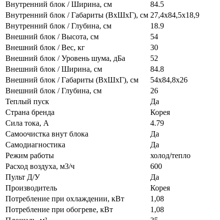
Внутренний блок / Ширина, см
84.5
Внутренний блок / Габариты (ВхШхГ), см
27,4х84,5х18,9
Внутренний блок / Глубина, см
18.9
Внешний блок / Высота, см
54
Внешний блок / Вес, кг
30
Внешний блок / Уровень шума, дБа
52
Внешний блок / Ширина, см
84.8
Внешний блок / Габариты (ВхШхГ), см
54х84,8х26
Внешний блок / Глубина, см
26
Теплый пуск
Да
Страна бренда
Корея
Сила тока, А
4.79
Самоочистка внут блока
Да
Самодиагностика
Да
Режим работы
холод/тепло
Расход воздуха, м3/ч
600
Пульт Д/У
Да
Производитель
Корея
Потребление при охлаждении, кВт
1,08
Потребление при обогреве, кВт
1,08