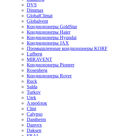
DVS
Dimmax
GlobalClimat
Globalvent
Кондиционеры GoldStar
Кондиционеры Haier
Кондиционеры Hyundai
Кондиционеры JAX
Промышленные кондиционеры KORF
Lufberg
MIRAVENT
Кондиционеры Pioneer
Rosenberg
Кондиционеры Rover
Ruck
Salda
Turkov
Utek
Аэроблок
Clint
Calypso
Dantherm
Danvex
Daksen
FRAL