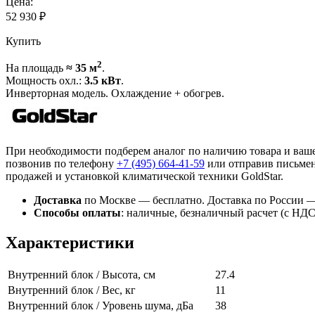
Цена:
52 930
₽
Купить
2
На площадь
≈ 35 м
.
Мощность охл.:
3.5 кВт
.
Инверторная модель. Охлаждение + обогрев.
При необходимости подберем аналог по наличию товара и ваш
позвонив по телефону
+7 (495)
664-41-59
или отправив письмен
продажей и установкой климатической техники GoldStar.
Доставка
по Москве — бесплатно.
Доставка по России —
Способы оплаты
:
наличные, безналичный расчет (с НДС),
Характеристики
Внутренний блок / Высота, см
27.4
Внутренний блок / Вес, кг
11
Внутренний блок / Уровень шума, дБа
38