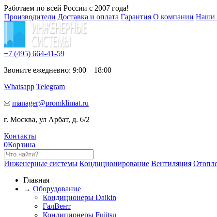
Работаем по всей России с 2007 года!
Производители
Доставка и оплата
Гарантия
О компании
Наши 
+7 (495)
664-41-59
Звоните ежедневно: 9:00 – 18:00
Whatsapp
Telegram
manager@promklimat.ru
г. Москва, ул Арбат, д. 6/2
Контакты
0
Корзина
Инженерные системы
Кондиционирование
Вентиляция
Отопл
Главная
→
Оборудование
Кондиционеры Daikin
ГалВент
Кондиционеры Fujitsu