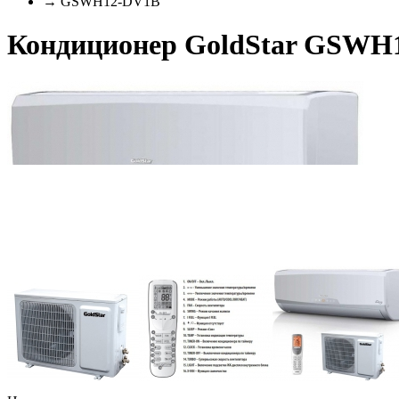
→ GSWH12-DV1B
Кондиционер GoldStar GSWH