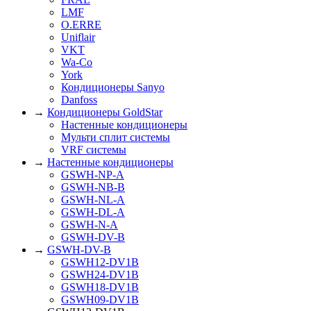
LMF
O.ERRE
Uniflair
VKT
Wa-Co
York
Кондиционеры Sanyo
Danfoss
→
Кондиционеры GoldStar
Настенные кондиционеры
Мульти сплит системы
VRF системы
→
Настенные кондиционеры
GSWH-NP-A
GSWH-NB-B
GSWH-NL-A
GSWH-DL-A
GSWH-N-A
GSWH-DV-B
→
GSWH-DV-B
GSWH12-DV1B
GSWH24-DV1B
GSWH18-DV1B
GSWH09-DV1B