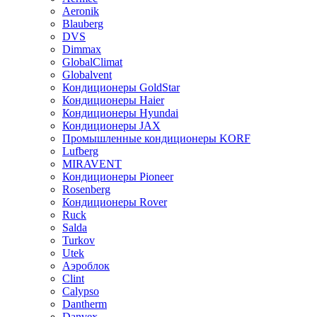
Aeronik
Blauberg
DVS
Dimmax
GlobalClimat
Globalvent
Кондиционеры GoldStar
Кондиционеры Haier
Кондиционеры Hyundai
Кондиционеры JAX
Промышленные кондиционеры KORF
Lufberg
MIRAVENT
Кондиционеры Pioneer
Rosenberg
Кондиционеры Rover
Ruck
Salda
Turkov
Utek
Аэроблок
Clint
Calypso
Dantherm
Danvex