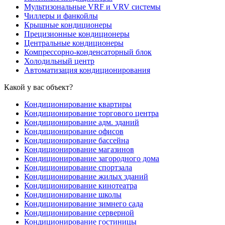
Мультизональные VRF и VRV системы
Чиллеры и фанкойлы
Крышные кондиционеры
Прецизионные кондиционеры
Центральные кондиционеры
Компрессорно-конденсаторный блок
Холодильный центр
Автоматизация кондиционирования
Какой у вас объект?
Кондиционирование квартиры
Кондиционирование торгового центра
Кондиционирование адм. зданий
Кондиционирование офисов
Кондиционирование бассейна
Кондиционирование магазинов
Кондиционирование загородного дома
Кондиционирование спортзала
Кондиционирование жилых зданий
Кондиционирование кинотеатра
Кондиционирование школы
Кондиционирование зимнего сада
Кондиционирование серверной
Кондиционирование гостиницы