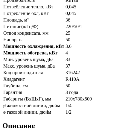
Производитель
Китай
Потребление тепло, кВт
0,045
Потребление охл, кВт
0,045
Площадь, м²
36
Питание(в/Гц/Ф)
220/50/1
Отвод конденсата, мм
25
Напор, па
50
Мощность охлаждения, кВт
3.6
Мощность обогрева, кВт
4
Мин. уровень шума, дБа
33
Макс. уровень шума, дБа
37
Код производителя
316242
Хладагент
R410A
Глубина, см
50
Гарантия
3 года
Габариты (ВxШxГ), мм
210х780х500
ø жидкостной линии, дюйм
1/4
ø газовой линии, дюйм
1/2
Описание