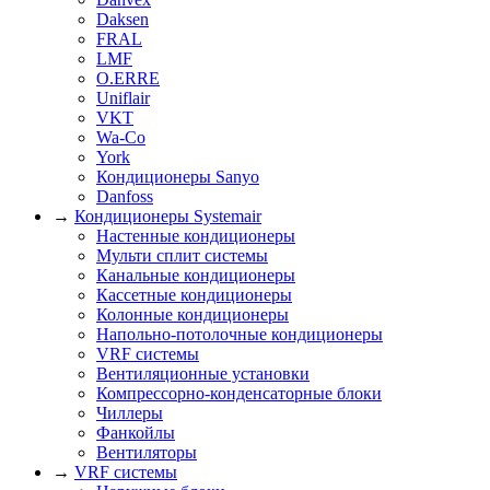
Daksen
FRAL
LMF
O.ERRE
Uniflair
VKT
Wa-Co
York
Кондиционеры Sanyo
Danfoss
→
Кондиционеры Systemair
Настенные кондиционеры
Мульти сплит системы
Канальные кондиционеры
Кассетные кондиционеры
Колонные кондиционеры
Напольно-потолочные кондиционеры
VRF системы
Вентиляционные установки
Компрессорно-конденсаторные блоки
Чиллеры
Фанкойлы
Вентиляторы
→
VRF системы