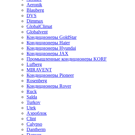
Aeronik
Blauberg
DVS
Dimmax
GlobalClimat
Globalvent
Кондиционеры GoldStar
Кондиционеры Haier
Кондиционеры Hyundai
Кондиционеры JAX
Промышленные кондиционеры KORF
Lufberg
MIRAVENT
Кондиционеры Pioneer
Rosenberg
Кондиционеры Rover
Ruck
Salda
Turkov
Utek
Аэроблок
Clint
Calypso
Dantherm
Danvex