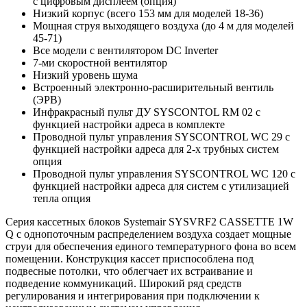
с цифровым дисплеем (опция)
Низкий корпус (всего 153 мм для моделей 18-36)
Мощная струя выходящего воздуха (до 4 м для моделей
45-71)
Все модели с вентилятором DC Inverter
7-ми скоростной вентилятор
Низкий уровень шума
Встроенный электронно-расширительный вентиль
(ЭРВ)
Инфракрасный пульт ДУ SYSCONTOL RM 02 с
функцией настройки адреса в комплекте
Проводной пульт управления SYSCONTROL WC 29 с
функцией настройки адреса для 2-х трубных систем
опция
Проводной пульт управления SYSCONTROL WC 120 с
функцией настройки адреса для систем с утилизацией
тепла опция
Серия кассетных блоков Systemair SYSVRF2 CASSETTE 1W
Q с однопоточным распределением воздуха создает мощные
струи для обеспечения единого температурного фона во всем
помещении. Конструкция кассет приспособлена под
подвесные потолки, что облегчает их встраивание и
подведение коммуникаций. Широкий ряд средств
регулирования и интегрирования при подключении к