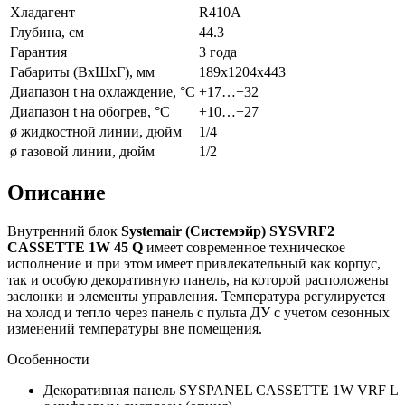
Хладагент
R410A
Глубина, см
44.3
Гарантия
3 года
Габариты (ВxШxГ), мм
189х1204х443
Диапазон t на охлаждение, °С
+17…+32
Диапазон t на обогрев, °С
+10…+27
ø жидкостной линии, дюйм
1/4
ø газовой линии, дюйм
1/2
Описание
Внутренний блок
Systemair (Системэйр) SYSVRF2
CASSETTE 1W 45 Q
имеет современное техническое
исполнение и при этом имеет привлекательный как корпус,
так и особую декоративную панель, на которой расположены
заслонки и элементы управления. Температура регулируется
на холод и тепло через панель с пульта ДУ с учетом сезонных
изменений температуры вне помещения.
Особенности
Декоративная панель SYSPANEL CASSETTE 1W VRF L