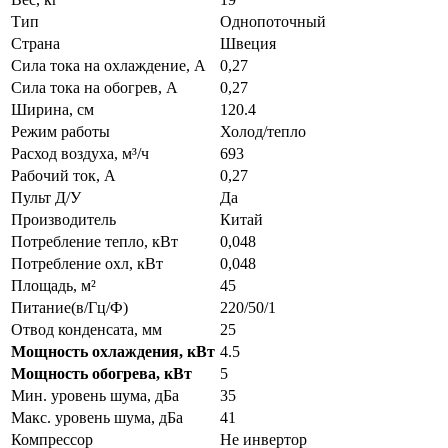
Тип
Однопоточный
Страна
Швеция
Сила тока на охлаждение, А
0,27
Сила тока на обогрев, А
0,27
Ширина, см
120.4
Режим работы
Холод/тепло
Расход воздуха, м³/ч
693
Рабочий ток, А
0,27
Пульт Д/У
Да
Производитель
Китай
Потребление тепло, кВт
0,048
Потребление охл, кВт
0,048
Площадь, м²
45
Питание(в/Гц/Ф)
220/50/1
Отвод конденсата, мм
25
Мощность охлаждения, кВт
4.5
Мощность обогрева, кВт
5
Мин. уровень шума, дБа
35
Макс. уровень шума, дБа
41
Компрессор
Не инвертор