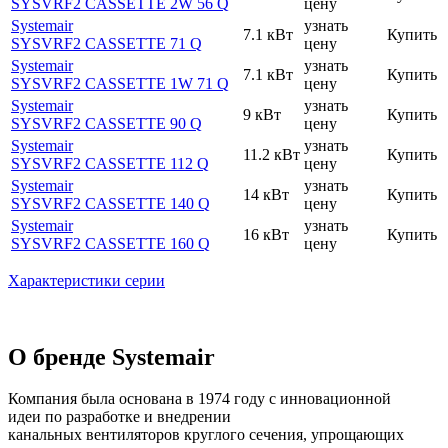
SYSVRF2 CASSETTE 2W 56 Q
цену
Systemair
узнать
7.1 кВт
Купить
SYSVRF2 CASSETTE 71 Q
цену
Systemair
узнать
7.1 кВт
Купить
SYSVRF2 CASSETTE 1W 71 Q
цену
Systemair
узнать
9 кВт
Купить
SYSVRF2 CASSETTE 90 Q
цену
Systemair
узнать
11.2 кВт
Купить
SYSVRF2 CASSETTE 112 Q
цену
Systemair
узнать
14 кВт
Купить
SYSVRF2 CASSETTE 140 Q
цену
Systemair
узнать
16 кВт
Купить
SYSVRF2 CASSETTE 160 Q
цену
Характеристики серии
О бренде Systemair
Компания была основана в 1974 году с инновационной
идеи по разработке и внедрении
канальных вентиляторов круглого сечения, упрощающих