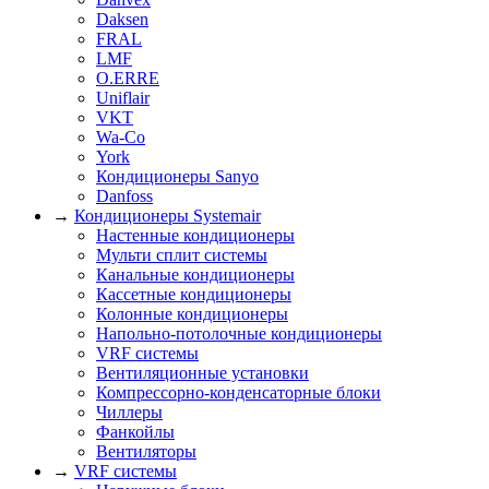
Daksen
FRAL
LMF
O.ERRE
Uniflair
VKT
Wa-Co
York
Кондиционеры Sanyo
Danfoss
→
Кондиционеры Systemair
Настенные кондиционеры
Мульти сплит системы
Канальные кондиционеры
Кассетные кондиционеры
Колонные кондиционеры
Напольно-потолочные кондиционеры
VRF системы
Вентиляционные установки
Компрессорно-конденсаторные блоки
Чиллеры
Фанкойлы
Вентиляторы
→
VRF системы