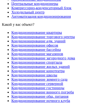
Центральные кондиционеры
Компрессорно-конденсаторный блок
Холодильный центр
Автоматизация кондиционирования
Какой у вас объект?
Кондиционирование квартиры
Кондиционирование торгового центра
Кондиционирование адм. зданий
Кондиционирование офисов
Кондиционирование бассейна
Кондиционирование магазинов
Кондиционирование загородного дома
Кондиционирование спортзала
Кондиционирование жилых зданий
Кондиционирование кинотеатра
Кондиционирование школы
Кондиционирование зимнего сада
Кондиционирование серверной
Кондиционирование гостиницы
Кондиционирование винного погреба
Кондиционирование общ. питания
Кондиционирование ночного клуба