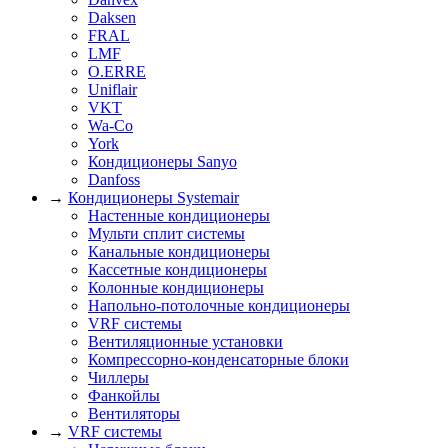
Daksen
FRAL
LMF
O.ERRE
Uniflair
VKT
Wa-Co
York
Кондиционеры Sanyo
Danfoss
→
Кондиционеры Systemair
Настенные кондиционеры
Мульти сплит системы
Канальные кондиционеры
Кассетные кондиционеры
Колонные кондиционеры
Напольно-потолочные кондиционеры
VRF системы
Вентиляционные установки
Компрессорно-конденсаторные блоки
Чиллеры
Фанкойлы
Вентиляторы
→
VRF системы