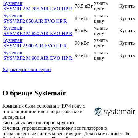
Systemair
узнать
78.5 кВт
Купить
SYSVRF2 M 785 AIR EVO HP R
цену
Systemair
узнать
85 кВт
Купить
SYSVRF2 850 AIR EVO HP R
цену
Systemair
узнать
85 кВт
Купить
SYSVRF2 M 850 AIR EVO HP R
цену
Systemair
узнать
90 кВт
Купить
SYSVRF2 900 AIR EVO HP R
цену
Systemair
узнать
90 кВт
Купить
SYSVRF2 M 900 AIR EVO HP R
цену
Характеристики серии
О бренде Systemair
Компания была основана в 1974 году с
инновационной идеи по разработке и
внедрении
канальных вентиляторов круглого
сечения, упрощающих установку вентиляторов в
промышленные системы вентиляции. Девиз компании «The