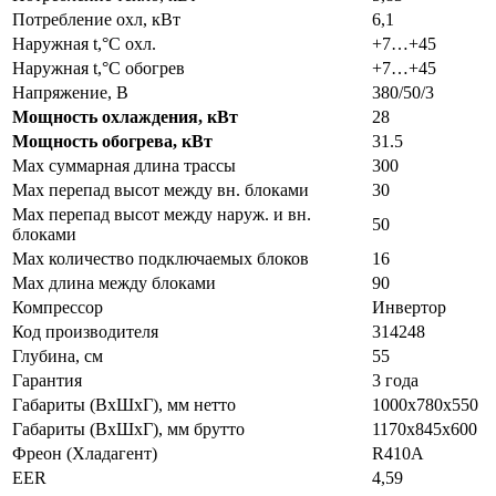
Потребление охл, кВт
6,1
Наружная t,°C охл.
+7…+45
Наружная t,°C обогрев
+7…+45
Напряжение, В
380/50/3
Мощность охлаждения, кВт
28
Мощность обогрева, кВт
31.5
Max суммарная длина трассы
300
Max перепад высот между вн. блоками
30
Max перепад высот между наруж. и вн.
50
блоками
Max количество подключаемых блоков
16
Max длина между блоками
90
Компрессор
Инвертор
Код производителя
314248
Глубина, см
55
Гарантия
3 года
Габариты (ВxШxГ), мм нетто
1000x780х550
Габариты (ВxШxГ), мм брутто
1170x845х600
Фреон (Хладагент)
R410A
EER
4,59