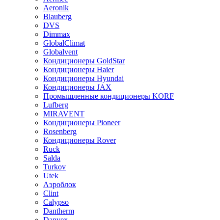
Aeronik
Blauberg
DVS
Dimmax
GlobalClimat
Globalvent
Кондиционеры GoldStar
Кондиционеры Haier
Кондиционеры Hyundai
Кондиционеры JAX
Промышленные кондиционеры KORF
Lufberg
MIRAVENT
Кондиционеры Pioneer
Rosenberg
Кондиционеры Rover
Ruck
Salda
Turkov
Utek
Аэроблок
Clint
Calypso
Dantherm
Danvex