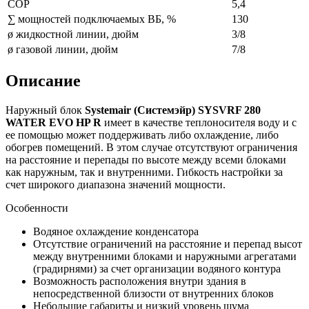
COP
5,4
∑ мощностей подключаемых ВБ, %
130
ø жидкостной линии, дюйм
3/8
ø газовой линии, дюйм
7/8
Описание
Наружный блок
Systemair (Системэйр) SYSVRF 280
WATER EVO HP R
имеет в качестве теплоносителя воду и с
ее помощью может поддерживать либо охлаждение, либо
обогрев помещений. В этом случае отсутствуют ограничения
на расстояние и перепады по высоте между всеми блоками
как наружным, так и внутренними. Гибкость настройки за
счет широкого диапазона значений мощности.
Особенности
Водяное охлаждение конденсатора
Отсутствие ограничений на расстояние и перепад высот
между внутренними блоками и наружными агрегатами
(градирнями) за счет организации водяного контура
Возможность расположения внутри здания в
непосредственной близости от внутренних блоков
Небольшие габариты и низкий уровень шума