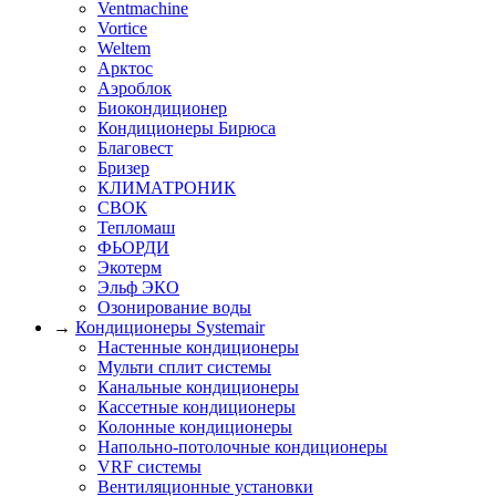
Ventmachine
Vortice
Weltem
Арктос
Аэроблок
Биокондиционер
Кондиционеры Бирюса
Благовест
Бризер
КЛИМАТРОНИК
СВОК
Тепломаш
ФЬОРДИ
Экотерм
Эльф ЭКО
Озонирование воды
→
Кондиционеры Systemair
Настенные кондиционеры
Мульти сплит системы
Канальные кондиционеры
Кассетные кондиционеры
Колонные кондиционеры
Напольно-потолочные кондиционеры
VRF системы
Вентиляционные установки