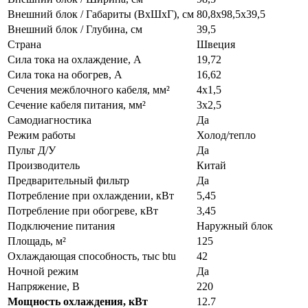
Внешний блок / Габариты (ВхШхГ), см
80,8х98,5х39,5
Внешний блок / Глубина, см
39,5
Страна
Швеция
Сила тока на охлаждение, А
19,72
Сила тока на обогрев, А
16,62
Сечения межблочного кабеля, мм²
4х1,5
Сечение кабеля питания, мм²
3х2,5
Самодиагностика
Да
Режим работы
Холод/тепло
Пульт Д/У
Да
Производитель
Китай
Предварительный фильтр
Да
Потребление при охлаждении, кВт
5,45
Потребление при обогреве, кВт
3,45
Подключение питания
Наружный блок
Площадь, м²
125
Охлаждающая способность, тыс btu
42
Ночной режим
Да
Напряжение, В
220
Мощность охлаждения, кВт
12.7