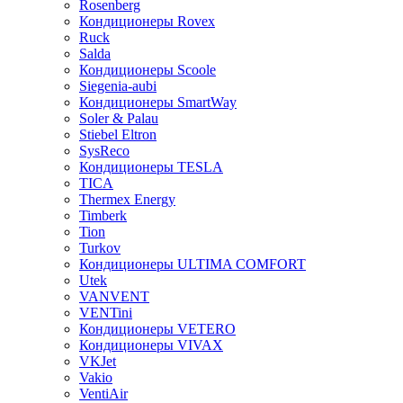
Rosenberg
Кондиционеры Rovex
Ruck
Salda
Кондиционеры Scoole
Siegenia-aubi
Кондиционеры SmartWay
Soler & Palau
Stiebel Eltron
SysReco
Кондиционеры TESLA
TICA
Thermex Energy
Timberk
Tion
Turkov
Кондиционеры ULTIMA COMFORT
Utek
VANVENT
VENTini
Кондиционеры VETERO
Кондиционеры VIVAX
VKJet
Vakio
VentiAir