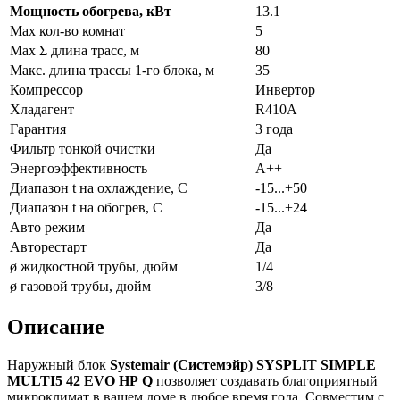
Мощность обогрева, кВт
13.1
Max кол-во комнат
5
Max Σ длина трасс, м
80
Макс. длина трассы 1-го блока, м
35
Компрессор
Инвертор
Хладагент
R410A
Гарантия
3 года
Фильтр тонкой очистки
Да
Энергоэффективность
A++
Диапазон t на охлаждение, С
-15...+50
Диапазон t на обогрев, С
-15...+24
Авто режим
Да
Авторестарт
Да
ø жидкостной трубы, дюйм
1/4
ø газовой трубы, дюйм
3/8
Описание
Наружный блок
Systemair
(Системэйр)
SYSPLIT
SIMPLE
MULTI
5 42
EVO
HP
Q
позволяет создавать благоприятный
микроклимат в вашем доме в любое время года. Совместим с