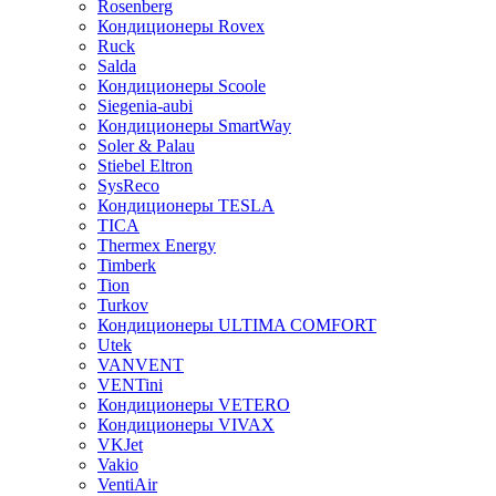
Rosenberg
Кондиционеры Rovex
Ruck
Salda
Кондиционеры Scoole
Siegenia-aubi
Кондиционеры SmartWay
Soler & Palau
Stiebel Eltron
SysReco
Кондиционеры TESLA
TICA
Thermex Energy
Timberk
Tion
Turkov
Кондиционеры ULTIMA COMFORT
Utek
VANVENT
VENTini
Кондиционеры VETERO
Кондиционеры VIVAX
VKJet
Vakio
VentiAir