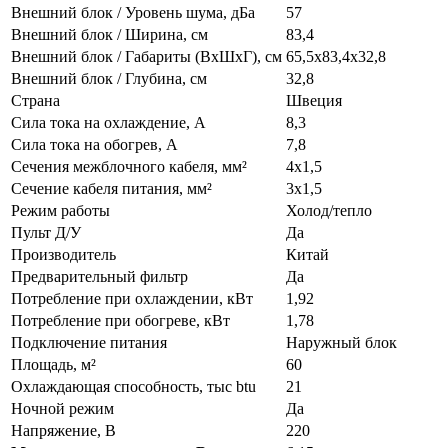
Внешний блок / Уровень шума, дБа
57
Внешний блок / Ширина, см
83,4
Внешний блок / Габариты (ВхШхГ), см
65,5х83,4х32,8
Внешний блок / Глубина, см
32,8
Страна
Швеция
Сила тока на охлаждение, А
8,3
Сила тока на обогрев, А
7,8
Сечения межблочного кабеля, мм²
4х1,5
Сечение кабеля питания, мм²
3х1,5
Режим работы
Холод/тепло
Пульт Д/У
Да
Производитель
Китай
Предварительный фильтр
Да
Потребление при охлаждении, кВт
1,92
Потребление при обогреве, кВт
1,78
Подключение питания
Наружный блок
Площадь, м²
60
Охлаждающая способность, тыс btu
21
Ночной режим
Да
Напряжение, В
220