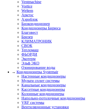
Ventmachine
Vortice
Weltem
Арктос
Аэроблок
Биокондиционер
Кондиционеры Бирюса
Благовест
Бризер
КЛИМАТРОНИК
СВОК
Тепломаш
ФЬОРДИ
Экотерм
Эльф ЭКО
Озонирование воды
→
Кондиционеры Systemair
Настенные кондиционеры
Мульти сплит системы
Канальные кондиционеры
Кассетные кондиционеры
Колонные кондиционеры
Напольно-потолочные кондиционеры
VRF системы
Вентиляционные установки