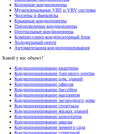
Колонные кондиционеры
Мультизональные VRF и VRV системы
Чиллеры и фанкойлы
Крышные кондиционеры
Прецизионные кондиционеры
Центральные кондиционеры
Компрессорно-конденсаторный блок
Холодильный центр
Автоматизация кондиционирования
Какой у вас объект?
Кондиционирование квартиры
Кондиционирование торгового центра
Кондиционирование адм. зданий
Кондиционирование офисов
Кондиционирование бассейна
Кондиционирование магазинов
Кондиционирование загородного дома
Кондиционирование спортзала
Кондиционирование жилых зданий
Кондиционирование кинотеатра
Кондиционирование школы
Кондиционирование зимнего сада
Кондиционирование серверной