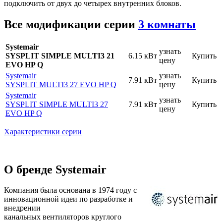
подключить от двух до четырех внутренних блоков.
Все модификации серии
3 комнаты
Systemair
узнать
SYSPLIT SIMPLE MULTI3 21
6.15 кВт
Купить
цену
EVO HP Q
Systemair
узнать
7.91 кВт
Купить
SYSPLIT MULTI3 27 EVO HP Q
цену
Systemair
узнать
SYSPLIT SIMPLE MULTI3 27
7.91 кВт
Купить
цену
EVO HP Q
Характеристики серии
О бренде Systemair
Компания была основана в 1974 году с
инновационной идеи по разработке и
внедрении
канальных вентиляторов круглого