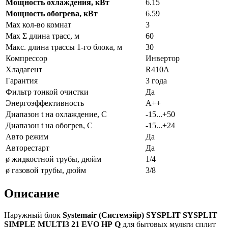
Мощность охлаждения, кВт
6.15
Мощность обогрева, кВт
6.59
Max кол-во комнат
3
Max Σ длина трасс, м
60
Макс. длина трассы 1-го блока, м
30
Компрессор
Инвертор
Хладагент
R410A
Гарантия
3 года
Фильтр тонкой очистки
Да
Энергоэффективность
A++
Диапазон t на охлаждение, С
-15...+50
Диапазон t на обогрев, С
-15...+24
Авто режим
Да
Авторестарт
Да
ø жидкостной трубы, дюйм
1/4
ø газовой трубы, дюйм
3/8
Описание
Наружный блок
Systemair
(Системэйр)
SYSPLIT
SYSPLIT
SIMPLE
MULTI
3 21
EVO
HP
Q
для бытовых мульти сплит