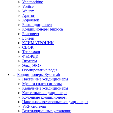
Ventmachine
Vortice
Weltem
Арктос
Аэроблок
Биокондиционер
Кондиционеры Бирюса
Благовест
Бризер
КЛИМАТРОНИК
СВОК
Тепломаш
ФЬОРДИ
Экотерм
Эльф ЭКО
Озонирование воды
→
Кондиционеры Systemair
Настенные кондиционеры
Мульти сплит системы
Канальные кондиционеры
Кассетные кондиционеры
Колонные кондиционеры
Напольно-потолочные кондиционеры
VRF системы
Вентиляционные установки