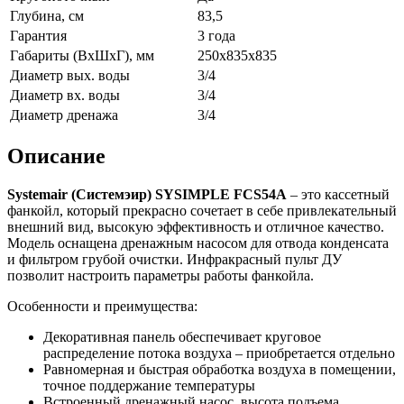
Глубина, см
83,5
Гарантия
3 года
Габариты (ВxШxГ), мм
250х835х835
Диаметр вых. воды
3/4
Диаметр вх. воды
3/4
Диаметр дренажа
3/4
Описание
Systemair (Системэир)
SYSIMPLE
FCS54
A
– это кассетный
фанкойл, который прекрасно сочетает в себе привлекательный
внешний вид, высокую эффективность и отличное качество.
Модель оснащена дренажным насосом для отвода конденсата
и фильтром грубой очистки. Инфракрасный пульт ДУ
позволит настроить параметры работы фанкойла.
Особенности и преимущества:
Декоративная панель обеспечивает круговое
распределение потока воздуха – приобретается отдельно
Равномерная и быстрая обработка воздуха в помещении,
точное поддержание температуры
Встроенный дренажный насос, высота подъема