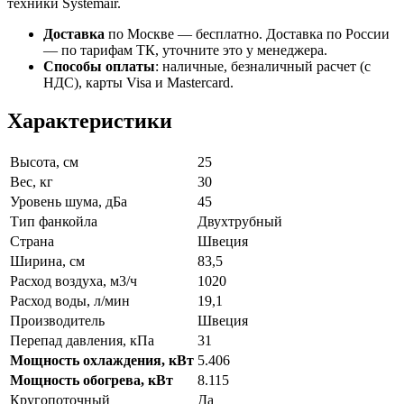
техники Systemair.
Доставка
по Москве — бесплатно.
Доставка по России
— по тарифам ТК, уточните это у менеджера.
Способы оплаты
:
наличные, безналичный расчет (с
НДС), карты Visa и Mastercard.
Характеристики
Высота, см
25
Вес, кг
30
Уровень шума, дБа
45
Тип фанкойла
Двухтрубный
Страна
Швеция
Ширина, см
83,5
Расход воздуха, м3/ч
1020
Расход воды, л/мин
19,1
Производитель
Швеция
Перепад давления, кПа
31
Мощность охлаждения, кВт
5.406
Мощность обогрева, кВт
8.115
Кругопоточный
Да