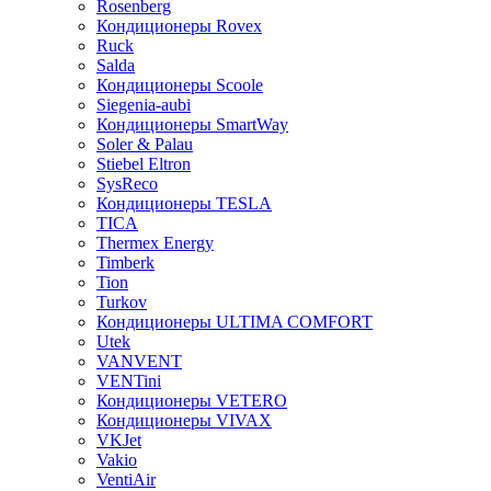
Rosenberg
Кондиционеры Rovex
Ruck
Salda
Кондиционеры Scoole
Siegenia-aubi
Кондиционеры SmartWay
Soler & Palau
Stiebel Eltron
SysReco
Кондиционеры TESLA
TICA
Thermex Energy
Timberk
Tion
Turkov
Кондиционеры ULTIMA COMFORT
Utek
VANVENT
VENTini
Кондиционеры VETERO
Кондиционеры VIVAX
VKJet
Vakio
VentiAir