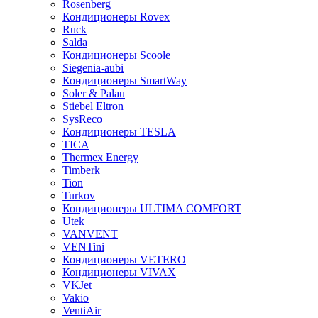
Rosenberg
Кондиционеры Rovex
Ruck
Salda
Кондиционеры Scoole
Siegenia-aubi
Кондиционеры SmartWay
Soler & Palau
Stiebel Eltron
SysReco
Кондиционеры TESLA
TICA
Thermex Energy
Timberk
Tion
Turkov
Кондиционеры ULTIMA COMFORT
Utek
VANVENT
VENTini
Кондиционеры VETERO
Кондиционеры VIVAX
VKJet
Vakio
VentiAir