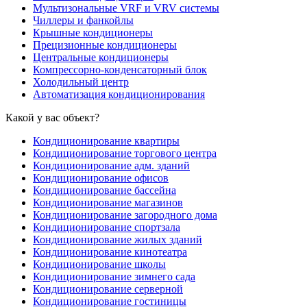
Мультизональные VRF и VRV системы
Чиллеры и фанкойлы
Крышные кондиционеры
Прецизионные кондиционеры
Центральные кондиционеры
Компрессорно-конденсаторный блок
Холодильный центр
Автоматизация кондиционирования
Какой у вас объект?
Кондиционирование квартиры
Кондиционирование торгового центра
Кондиционирование адм. зданий
Кондиционирование офисов
Кондиционирование бассейна
Кондиционирование магазинов
Кондиционирование загородного дома
Кондиционирование спортзала
Кондиционирование жилых зданий
Кондиционирование кинотеатра
Кондиционирование школы
Кондиционирование зимнего сада
Кондиционирование серверной
Кондиционирование гостиницы