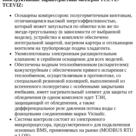
TCEVIZ:
Оснащены компрессором: полугерметичным винтовым,
отличающимся высокой энергоэффективностью,
который может запускаться по обмотке или же по
звезде-треугольнику (в зависимости от выбранной
модели), устройство в комплекте обеспечено
интегральной защитой, нагревом картера и отсекающим
вентилем на трубопроводе подача хладагента.
Укомплектованы электронным расширительным
клапаном: в серийном оснащении для всех моделей.
Обеспечены водным теплообменником (испарителем):
кожухотрубным с обеспечением прямого испарения с
теплообменом, осуществляемым в противотоке, со
специальной резиновой изоляцией, выполненной из
вспененного полиуретана с особенными закрытыми
ячейками, имеет нагревательный элемент для защиты от
обледенения (в одном комплекте идет ТЭН,
защищающий от обледенения, а также
дифференциальное реле давления потока воды с
фланцевыми соединениями марки Victaulic.
Система контроля состоит из электронного
микропроцессора, предусмотренного для подключения
основных BMS, применяемых на рынке (MODBUS RTU
и LON).