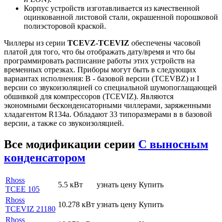
Корпус устройств изготавливается из качественной
оцинкованной листовой стали, окрашенной порошковой
полиэсторовой краской.
Чиллеры из серии
TCEVZ-TCEVIZ
обеспечены часовой
платой для того, что бы отображать дату/время и что бы
программировать расписание работы этих устройств на
временных отрезках. Приборы могут быть в следующих
вариантах исполнения: B - базовой версии (TCEVBZ) и I
версии со звукоизоляцией со специальной шумопоглащающей
обшивкой для компрессоров (TCEVIZ). Являются
экономными бесконденсаторными чиллерами, заряженными
хладагентом R134a. Обладают 33 типоразмерами в в базовой
версии, а также со звукоизоляцией.
Все модификации серии
С выносным
конденсатором
Rhoss
5.5 кВт
узнать цену
Купить
TCEE 105
Rhoss
10.278 кВт
узнать цену
Купить
TCEVIZ 21180
Rhoss