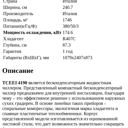
Страна
Италия
Ширина, см
240.7
Производитель
Италия
Площадь, м²
1746
Питание(в/Гц/Ф)
380/50/3
Мощность охлаждения, кВт
174.6
Хладагент
R407C
Глубина, см
87.3
Гарантия
1 год
Габариты (ВxШxГ), мм
1079х2407х873
Описание
TCEEI
4190
является бесконденсаторным жидкостным
чиллером. Представленный компактный бесконденсаторный
чиллер предназначен для внутренней инсталляции, благодаря
чему – это эффективное решение с использованием наружных
сухих градирен. В основе линейки таких приборов -
спиральные компрессоры, экологичная марка хладагента и
спаяные пластинчатые теплообменники. Корпус
представленной модели изготавливается из оцинкованной
листовой стали, что дает возможность значительно сокращать