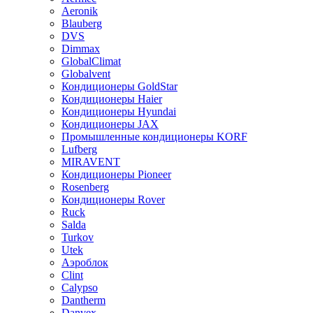
Aeronik
Blauberg
DVS
Dimmax
GlobalClimat
Globalvent
Кондиционеры GoldStar
Кондиционеры Haier
Кондиционеры Hyundai
Кондиционеры JAX
Промышленные кондиционеры KORF
Lufberg
MIRAVENT
Кондиционеры Pioneer
Rosenberg
Кондиционеры Rover
Ruck
Salda
Turkov
Utek
Аэроблок
Clint
Calypso
Dantherm
Danvex