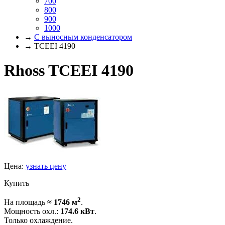
700
800
900
1000
→
С выносным конденсатором
→ TCEEI 4190
Rhoss TCEEI 4190
Цена:
узнать цену
Купить
2
На площадь
≈ 1746 м
.
Мощность охл.:
174.6 кВт
.
Только охлаждение.