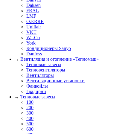
Daksen
FRAL
LMF
O.ERRE
Uniflair
VKT
Wa-Co
York
Кондиционеры Sanyo
Danfoss
→
Вентиляция и отопление «Тепломаш»
Тепловые завесы
Тепловентиляторы
Вентиляторы
Вентиляционные установки
Фанкойлы
Градирни
→
Тепловые завесы
100
200
300
400
500
600