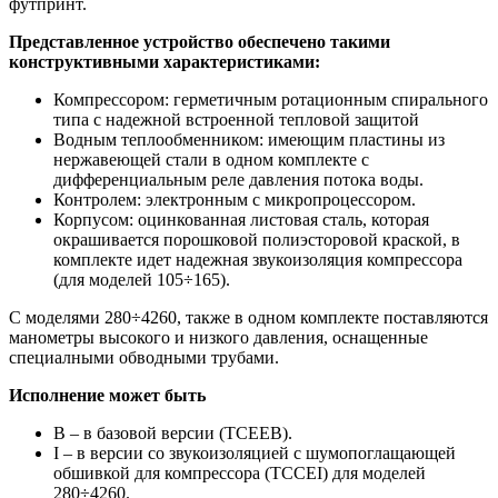
футпринт.
Представленное устройство обеспечено такими
конструктивными характеристиками:
Компрессором: герметичным ротационным спирального
типа с надежной встроенной тепловой защитой
Водным теплообменником: имеющим пластины из
нержавеющей стали в одном комплекте с
дифференциальным реле давления потока воды.
Контролем: электронным с микропроцессором.
Корпусом: оцинкованная листовая сталь, которая
окрашивается порошковой полиэсторовой краской, в
комплекте идет надежная звукоизоляция компрессора
(для моделей 105÷165).
С моделями 280÷4260, также в одном комплекте поставляются
манометры высокого и низкого давления, оснащенные
специалными обводными трубами.
Исполнение может быть
B – в базовой версии (TCEEB).
I – в версии со звукоизоляцией с шумопоглащающей
обшивкой для компрессора (TCCEI) для моделей
280÷4260.