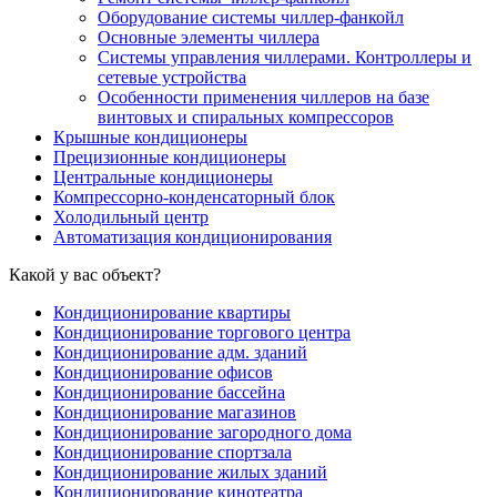
Оборудование системы чиллер-фанкойл
Основные элементы чиллера
Системы управления чиллерами. Контроллеры и
сетевые устройства
Особенности применения чиллеров на базе
винтовых и спиральных компрессоров
Крышные кондиционеры
Прецизионные кондиционеры
Центральные кондиционеры
Компрессорно-конденсаторный блок
Холодильный центр
Автоматизация кондиционирования
Какой у вас объект?
Кондиционирование квартиры
Кондиционирование торгового центра
Кондиционирование адм. зданий
Кондиционирование офисов
Кондиционирование бассейна
Кондиционирование магазинов
Кондиционирование загородного дома
Кондиционирование спортзала
Кондиционирование жилых зданий
Кондиционирование кинотеатра