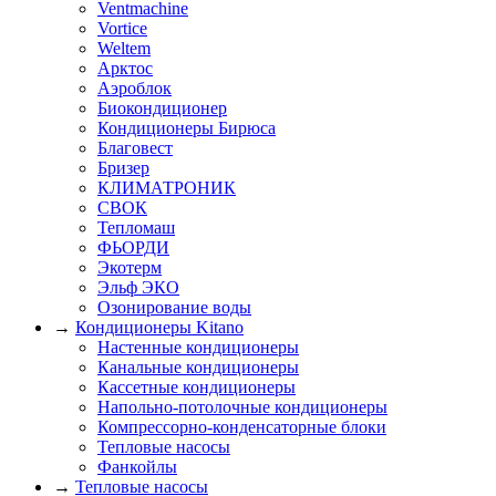
Ventmachine
Vortice
Weltem
Арктос
Аэроблок
Биокондиционер
Кондиционеры Бирюса
Благовест
Бризер
КЛИМАТРОНИК
СВОК
Тепломаш
ФЬОРДИ
Экотерм
Эльф ЭКО
Озонирование воды
→
Кондиционеры Kitano
Настенные кондиционеры
Канальные кондиционеры
Кассетные кондиционеры
Напольно-потолочные кондиционеры
Компрессорно-конденсаторные блоки
Тепловые насосы
Фанкойлы
→
Тепловые насосы