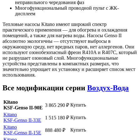
неправильного чередования фаз
Многофункциональный проводной пульт с ЖК-
дисплеем
Тепловые насосы Kitano имеют широкий спектр
практического применения — для обогрева и охлаждения
помещений, а также для нагрева воды. Насосы Genso II
абсолютно экологичны — отсутствуют выбросы в
окружающую среду, нет вредных паров, нет аллергенов. Они
используют озонобезопасный фреон R410A и R407C, который
не разрушает озоновый слой. Многофункциональные
устройства представлены в компактных размерах, что
значительно упрощает их установку и расширяет список мест
использования.
Все модификации серии
Воздух-Вода
Kitano
Купить
3 865 290
₽
KSF-Genso II-90E
Kitano
Купить
1 515 180
₽
KSF-Genso II-33E
Kitano
Купить
888 480
₽
KSF-Genso II-15E
Kitano