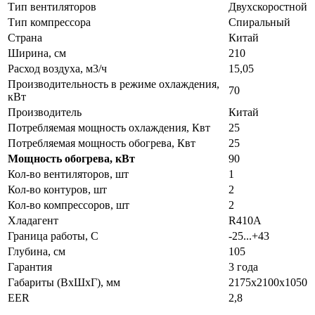
Тип вентиляторов
Двухскоростной
Тип компрессора
Спиральный
Страна
Китай
Ширина, см
210
Расход воздуха, м3/ч
15,05
Производительность в режиме охлаждения,
70
кВт
Производитель
Китай
Потребляемая мощность охлаждения, Квт
25
Потребляемая мощность обогрева, Квт
25
Мощность обогрева, кВт
90
Кол-во вентиляторов, шт
1
Кол-во контуров, шт
2
Кол-во компрессоров, шт
2
Хладагент
R410А
Граница работы, С
-25...+43
Глубина, см
105
Гарантия
3 года
Габариты (ВхШхГ), мм
2175х2100х1050
EER
2,8