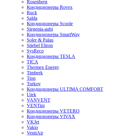
Rosenberg
Кондиционеры Rovex
Ruck
Salda
Кондиционеры Scoole
Siegenia-aubi
Кондиционеры SmartWay
Soler & Palau
Stiebel Eltron
SysReco
Кондиционеры TESLA
TICA
Thermex Energy
Timberk
Tion
Turkov
Кондиционеры ULTIMA COMFORT
Utek
VANVENT
VENTini
Кондиционеры VETERO
Кондиционеры VIVAX
VKJet
Vakio
VentiAir