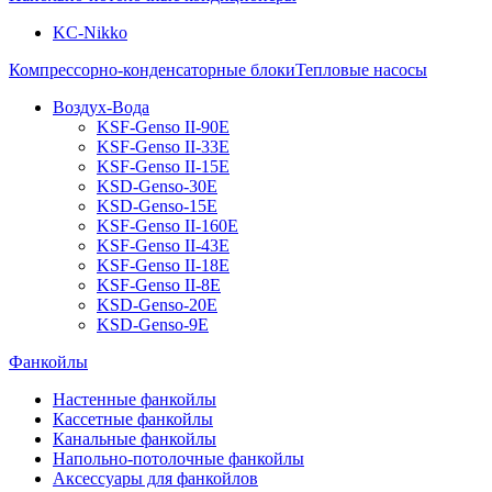
KC-Nikko
Компрессорно-конденсаторные блоки
Тепловые насосы
Воздух-Вода
KSF-Genso II-90E
KSF-Genso II-33E
KSF-Genso II-15E
KSD-Genso-30E
KSD-Genso-15E
KSF-Genso II-160E
KSF-Genso II-43E
KSF-Genso II-18E
KSF-Genso II-8E
KSD-Genso-20E
KSD-Genso-9E
Фанкойлы
Настенные фанкойлы
Кассетные фанкойлы
Канальные фанкойлы
Напольно-потолочные фанкойлы
Аксессуары для фанкойлов