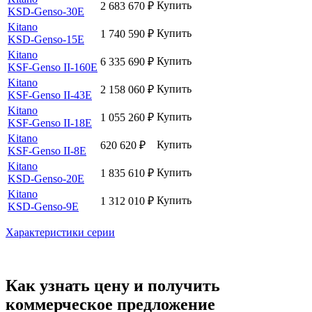
Купить
2 683 670
₽
KSD-Genso-30E
Kitano
Купить
1 740 590
₽
KSD-Genso-15E
Kitano
Купить
6 335 690
₽
KSF-Genso II-160E
Kitano
Купить
2 158 060
₽
KSF-Genso II-43E
Kitano
Купить
1 055 260
₽
KSF-Genso II-18E
Kitano
Купить
620 620
₽
KSF-Genso II-8E
Kitano
Купить
1 835 610
₽
KSD-Genso-20E
Kitano
Купить
1 312 010
₽
KSD-Genso-9E
Характеристики серии
Как узнать цену и получить
коммерческое предложение