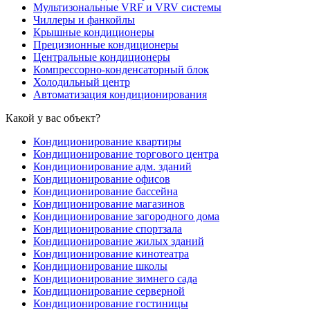
Мультизональные VRF и VRV системы
Чиллеры и фанкойлы
Крышные кондиционеры
Прецизионные кондиционеры
Центральные кондиционеры
Компрессорно-конденсаторный блок
Холодильный центр
Автоматизация кондиционирования
Какой у вас объект?
Кондиционирование квартиры
Кондиционирование торгового центра
Кондиционирование адм. зданий
Кондиционирование офисов
Кондиционирование бассейна
Кондиционирование магазинов
Кондиционирование загородного дома
Кондиционирование спортзала
Кондиционирование жилых зданий
Кондиционирование кинотеатра
Кондиционирование школы
Кондиционирование зимнего сада
Кондиционирование серверной
Кондиционирование гостиницы