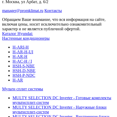
г. Москва, ул Арбат, д. 6/2
manager@promklimat.ru
Контакты
Обращаем Ваше внимание, что вся информация на сайте,
включая цены, носит исключительно ознакомительный
характер и не является публичной офертой.
Каталог Hyundai:
Настенные кондиционеры
H-ARI-H
H-AR-H-UI
H-AR-H
H-AC-H / I
HSH-S-NBE
HSH-D-NBE
HSH-P-NDC
H-AR
Мульти сплит системы
MULTY SELECTION DC Inverter - Готовые комплекты
мультисплит-систем
MULTY SELECTION DC Inverter - Наружные блоки
мультисплит-систем
MULTY SELECTION DC Inverter - Внутренние блоки