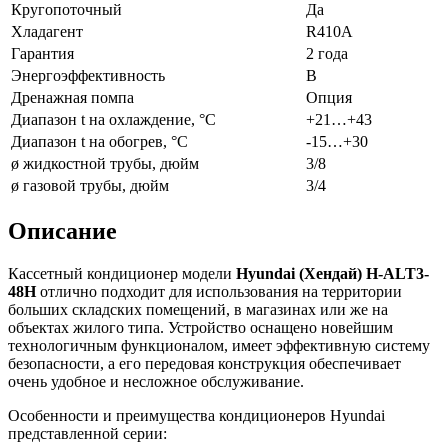
Кругопоточный
Да
Хладагент
R410A
Гарантия
2 года
Энергоэффективность
B
Дренажная помпа
Опция
Диапазон t на охлаждение, °С
+21…+43
Диапазон t на обогрев, °С
-15…+30
ø жидкостной трубы, дюйм
3/8
ø газовой трубы, дюйм
3/4
Описание
Кассетный кондиционер модели
Hyundai (Хендай)
H-
ALT3-
48
H
отлично подходит для использования на территории
больших складских помещений, в магазинах или же на
объектах жилого типа. Устройство оснащено новейшим
технологичным функционалом, имеет эффективную систему
безопасности, а его передовая конструкция обеспечивает
очень удобное и несложное обслуживание.
Особенности и преимущества кондиционеров Hyundai
представленной серии: