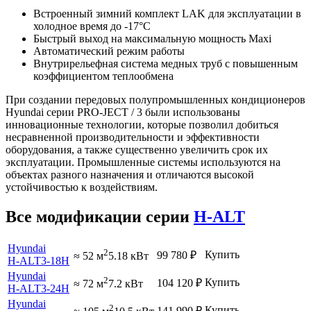
Встроенный зимний комплект LAK для эксплуатации в
холодное время до -17°С
Быстрый выход на максимальную мощность Maxi
Автоматический режим работы
Внутрирельефная система медных труб с повышенным
коэффициентом теплообмена
При создании передовых полупромышленных кондиционеров
Hyundai серии PRO-JECT / 3 были использованы
инновационные технологии, которые позволил добиться
несравненной производительности и эффективности
оборудования, а также существенно увеличить срок их
эксплуатации. Промышленные системы используются на
объектах разного назначения и отличаются высокой
устойчивостью к воздействиям.
Все модификации серии
H-ALT
Hyundai
2
Купить
99 780
₽
≈ 52 м
5.18 кВт
H-ALT3-18H
Hyundai
2
Купить
104 120
₽
≈ 72 м
7.2 кВт
H-ALT3-24H
Hyundai
2
Купить
141 990
₽