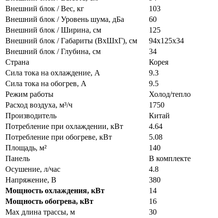
Внешний блок / Вес, кг
103
Внешний блок / Уровень шума, дБа
60
Внешний блок / Ширина, см
125
Внешний блок / Габариты (ВхШхГ), см
94x125x34
Внешний блок / Глубина, см
34
Страна
Корея
Сила тока на охлаждение, А
9.3
Сила тока на обогрев, А
9.5
Режим работы
Холод/тепло
Расход воздуха, м³/ч
1750
Производитель
Китай
Потребление при охлаждении, кВт
4.64
Потребление при обогреве, кВт
5.08
Площадь, м²
140
Панель
В комплекте
Осушение, л/час
4.8
Напряжение, В
380
Мощность охлаждения, кВт
14
Мощность обогрева, кВт
16
Max длина трассы, м
30