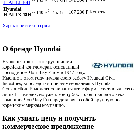
≈ 105 м
10.5 кВт
H-ALT3-36H
Hyundai
2
Купить
167 230
₽
≈ 140 м
14 кВт
H-ALT3-48H
Характеристики серии
О бренде Hyundai
Hyundai Group – это крупнейший
корейский конгломерат, основанный
господином Чон Чжу Ёном в 1947 году.
Именно в этом году начала свою работу Hyundai Civil
Industries, впоследствии переименованная в Hyundai
Construction. В момент основания штат фирмы составлял всего
лишь 11 человек, но уже к концу 50х годов прошлого века
компания Чон Чжу Ёна представляла собой крупную по
корейским меркам компанию.
Как узнать цену и получить
коммерческое предложение