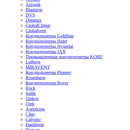
Aeronik
Blauberg
DVS
Dimmax
GlobalClimat
Globalvent
Кондиционеры GoldStar
Кондиционеры Haier
Кондиционеры Hyundai
Кондиционеры JAX
Промышленные кондиционеры KORF
Lufberg
MIRAVENT
Кондиционеры Pioneer
Rosenberg
Кондиционеры Rover
Ruck
Salda
Turkov
Utek
Аэроблок
Clint
Calypso
Dantherm
Danvex