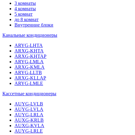
3 комнаты
4 комнаты
5 комнат
до 8 комнат
Внутренние блоки
Канальные кондиционеры
ARYG-LHTA
ARXG-KHTA
ARXG-KHTAP
ARYG-LMLA
ARXG-KMLA
ARYG-LLTB
ARXG-KLLAP
ARYG-LMLE
Кассетные кондиционеры
AUYG-LVLB
AUYG-LVLA
AUYG-LRLA
AUXG-KRLB
AUXG-KVLA
AUYG-LRLE