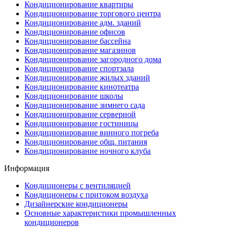
Кондиционирование квартиры
Кондиционирование торгового центра
Кондиционирование адм. зданий
Кондиционирование офисов
Кондиционирование бассейна
Кондиционирование магазинов
Кондиционирование загородного дома
Кондиционирование спортзала
Кондиционирование жилых зданий
Кондиционирование кинотеатра
Кондиционирование школы
Кондиционирование зимнего сада
Кондиционирование серверной
Кондиционирование гостиницы
Кондиционирование винного погреба
Кондиционирование общ. питания
Кондиционирование ночного клуба
Информация
Кондиционеры с вентиляцией
Кондиционеры с притоком воздуха
Дизайнерские кондиционеры
Основные характеристики промышленных
кондиционеров