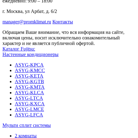
ежедневно: 9:00 – 18:00
г. Москва, ул Арбат, д. 6/2
manager@promklimat.ru
Контакты
Обращаем Ваше внимание, что вся информация на сайте,
включая цены, носит исключительно ознакомительный
характер и не является публичной офертой.
Каталог Fujitsu:
Настенные кондиционеры
ASYG-KPCA
ASYG-KMCC
ASYG-KETA
ASYG-KGTB
ASYG-KMTA
ASYG-KLCA
ASYG-LTCA
ASYG-KXCA
ASYG-LMCE
ASYG-LFCA
Мульти сплит системы
2 комнаты