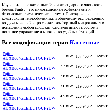
Кругопоточные кассетные блоки легендарного японского
бренда Fujitsu - это инновационные эффективные и
безопасные климатические системы. Благодаря новейшей
конструкции теплообменника и
объемному распределению
воздуха можно быстро создать комфортный микроклимат в
помещении любой площади. Системы имеют простое и
понятное управление и множество удобных функций.
Все модификации серии
Кассетные
Fujitsu
1.1 кВт
Купить
187 460
₽
AUXB004GLEH
/UTGUFYEW
Fujitsu
2.2 кВт
Купить
196 840
₽
AUXB007GLEH
/UTGUFYEW
Fujitsu
2.8 кВт
Купить
212 800
₽
AUXB009GLEH
/UTGUFYEW
Fujitsu
3.6 кВт
Купить
219 800
₽
AUXB012GLEH
/UTGUFYEW
Fujitsu
4.5 кВт
Купить
226 940
₽
AUXB014GLEH
/UTGUFYEW
Fujitsu
5.6 кВт
Купить
233 940
₽
AUXB018GLEH
/UTGUFYEW