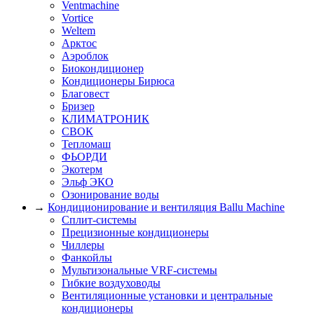
Ventmachine
Vortice
Weltem
Арктос
Аэроблок
Биокондиционер
Кондиционеры Бирюса
Благовест
Бризер
КЛИМАТРОНИК
СВОК
Тепломаш
ФЬОРДИ
Экотерм
Эльф ЭКО
Озонирование воды
→
Кондиционирование и вентиляция Ballu Machine
Сплит-системы
Прецизионные кондиционеры
Чиллеры
Фанкойлы
Мультизональные VRF-системы
Гибкие воздуховоды
Вентиляционные установки и центральные
кондиционеры