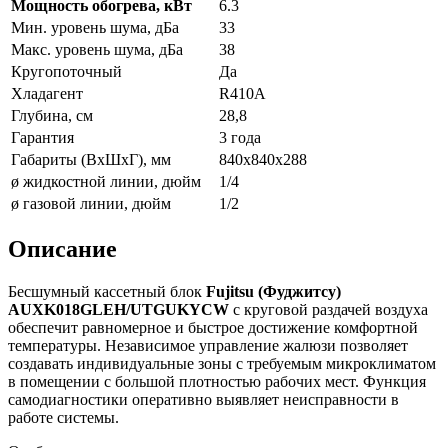
Мощность обогрева, кВт
6.3
Мин. уровень шума, дБа
33
Макс. уровень шума, дБа
38
Кругопоточный
Да
Хладагент
R410A
Глубина, см
28,8
Гарантия
3 года
Габариты (ВxШxГ), мм
840x840x288
ø жидкостной линии, дюйм
1/4
ø газовой линии, дюйм
1/2
Описание
Бесшумный кассетный блок
Fujitsu (Фуджитсу)
AUXK018GLEH/UTGUKYCW
с круговой раздачей воздуха
обеспечит равномерное и быстрое достижение комфортной
температуры. Независимое управление жалюзи позволяет
создавать индивидуальные зоны с требуемым микроклиматом
в помещении с большой плотностью рабочих мест. Функция
самодиагностики оперативно выявляет неисправности в
работе системы.