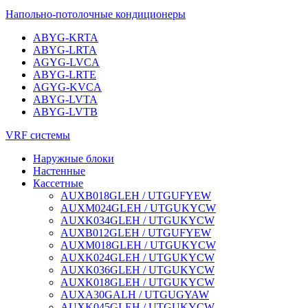
Напольно-потолочные кондиционеры
ABYG-KRTA
ABYG-LRTA
AGYG-LVCA
ABYG-LRTE
AGYG-KVCA
ABYG-LVTA
ABYG-LVTB
VRF системы
Наружные блоки
Настенные
Кассетные
AUXB018GLEH / UTGUFYEW
AUXM024GLEH / UTGUKYCW
AUXK034GLEH / UTGUKYCW
AUXB012GLEH / UTGUFYEW
AUXM018GLEH / UTGUKYCW
AUXK024GLEH / UTGUKYCW
AUXK036GLEH / UTGUKYCW
AUXK018GLEH / UTGUKYCW
AUXA30GALH / UTGUGYAW
AUXK045GLEH / UTGUKYCW