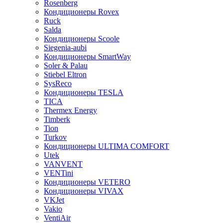
Rosenberg
Кондиционеры Rovex
Ruck
Salda
Кондиционеры Scoole
Siegenia-aubi
Кондиционеры SmartWay
Soler & Palau
Stiebel Eltron
SysReco
Кондиционеры TESLA
TICA
Thermex Energy
Timberk
Tion
Turkov
Кондиционеры ULTIMA COMFORT
Utek
VANVENT
VENTini
Кондиционеры VETERO
Кондиционеры VIVAX
VKJet
Vakio
VentiAir