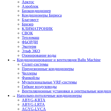
Арктос
Аэроблок
Биокондиционер
Кондиционеры Бирюса
Благовест
Бризер
КЛИМАТРОНИК
СВОК
Тепломаш
ФЬОРДИ
Экотерм
Эльф ЭКО
Озонирование воды
→
Кондиционирование и вентиляция Ballu Machine
Сплит-системы
Прецизионные кондиционеры
Чиллеры
Фанкойлы
Мультизональные VRF-системы
Гибкие воздуховоды
Вентиляционные установки и центральные кондиц
→
Напольно-потолочные кондиционеры
ABYG-KRTA
ABYG-LRTA
AGYG-LVCA