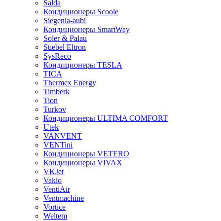
Salda
Кондиционеры Scoole
Siegenia-aubi
Кондиционеры SmartWay
Soler & Palau
Stiebel Eltron
SysReco
Кондиционеры TESLA
TICA
Thermex Energy
Timberk
Tion
Turkov
Кондиционеры ULTIMA COMFORT
Utek
VANVENT
VENTini
Кондиционеры VETERO
Кондиционеры VIVAX
VKJet
Vakio
VentiAir
Ventmachine
Vortice
Weltem