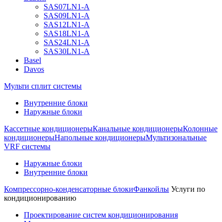
SAS07LN1-A
SAS09LN1-A
SAS12LN1-A
SAS18LN1-A
SAS24LN1-A
SAS30LN1-A
Basel
Davos
Мульти сплит системы
Внутренние блоки
Наружные блоки
Кассетные кондиционеры
Канальные кондиционеры
Колонные
кондиционеры
Напольные кондиционеры
Мультизональные
VRF системы
Наружные блоки
Внутренние блоки
Компрессорно-конденсаторные блоки
Фанкойлы
Услуги по
кондиционированию
Проектирование систем кондиционирования