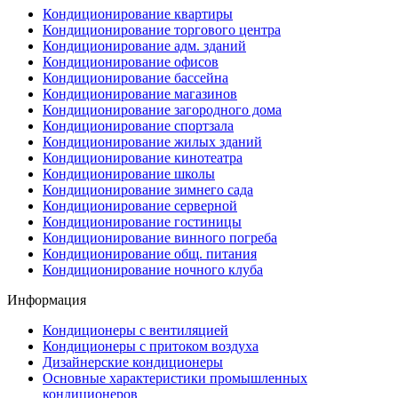
Кондиционирование квартиры
Кондиционирование торгового центра
Кондиционирование адм. зданий
Кондиционирование офисов
Кондиционирование бассейна
Кондиционирование магазинов
Кондиционирование загородного дома
Кондиционирование спортзала
Кондиционирование жилых зданий
Кондиционирование кинотеатра
Кондиционирование школы
Кондиционирование зимнего сада
Кондиционирование серверной
Кондиционирование гостиницы
Кондиционирование винного погреба
Кондиционирование общ. питания
Кондиционирование ночного клуба
Информация
Кондиционеры с вентиляцией
Кондиционеры с притоком воздуха
Дизайнерские кондиционеры
Основные характеристики промышленных
кондиционеров