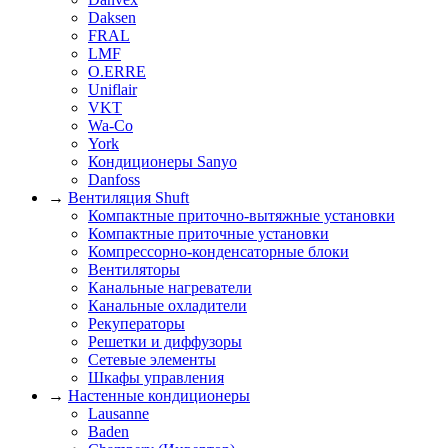
Daksen
FRAL
LMF
O.ERRE
Uniflair
VKT
Wa-Co
York
Кондиционеры Sanyo
Danfoss
→
Вентиляция Shuft
Компактные приточно-вытяжные установки
Компактные приточные установки
Компрессорно-конденсаторные блоки
Вентиляторы
Канальные нагреватели
Канальные охладители
Рекуператоры
Решетки и диффузоры
Сетевые элементы
Шкафы управления
→
Настенные кондиционеры
Lausanne
Baden