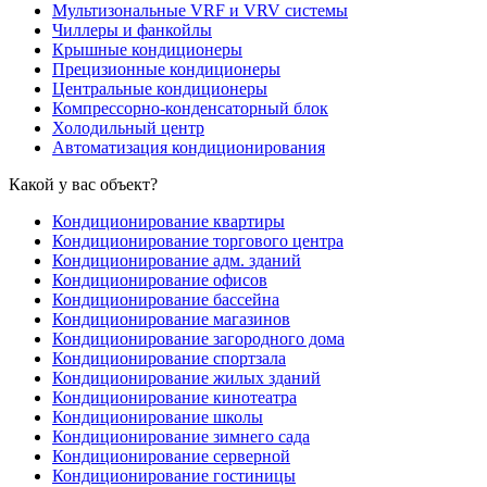
Мультизональные VRF и VRV системы
Чиллеры и фанкойлы
Крышные кондиционеры
Прецизионные кондиционеры
Центральные кондиционеры
Компрессорно-конденсаторный блок
Холодильный центр
Автоматизация кондиционирования
Какой у вас объект?
Кондиционирование квартиры
Кондиционирование торгового центра
Кондиционирование адм. зданий
Кондиционирование офисов
Кондиционирование бассейна
Кондиционирование магазинов
Кондиционирование загородного дома
Кондиционирование спортзала
Кондиционирование жилых зданий
Кондиционирование кинотеатра
Кондиционирование школы
Кондиционирование зимнего сада
Кондиционирование серверной
Кондиционирование гостиницы