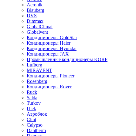
Aeronik
Blauberg
DVS
Dimmax
GlobalClimat
Globalvent
Кондиционеры GoldStar
Кондиционеры Haier
Кондиционеры Hyundai
Кондиционеры JAX
Промышленные кондиционеры KORF
Lufberg
MIRAVENT
Кондиционеры Pioneer
Rosenberg
Кондиционеры Rover
Ruck
Salda
Turkov
Utek
Аэроблок
Clint
Calypso
Dantherm
Danvex