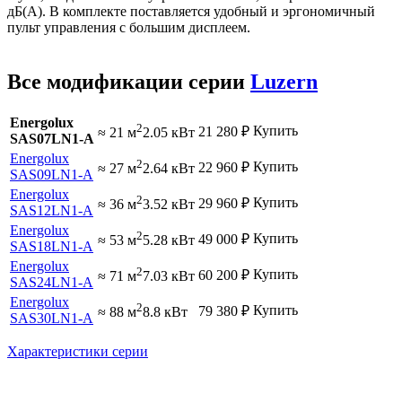
дБ(А). В комплекте поставляется удобный и эргономичный
пульт управления с большим дисплеем.
Все модификации серии
Luzern
Energolux
2
Купить
21 280
₽
≈ 21 м
2.05 кВт
SAS07LN1-A
Energolux
2
Купить
22 960
₽
≈ 27 м
2.64 кВт
SAS09LN1-A
Energolux
2
Купить
29 960
₽
≈ 36 м
3.52 кВт
SAS12LN1-A
Energolux
2
Купить
49 000
₽
≈ 53 м
5.28 кВт
SAS18LN1-A
Energolux
2
Купить
60 200
₽
≈ 71 м
7.03 кВт
SAS24LN1-A
Energolux
2
Купить
79 380
₽
≈ 88 м
8.8 кВт
SAS30LN1-A
Характеристики серии