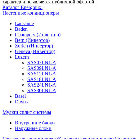
характер и не является публичной офертой.
Каталог Energolux:
Настенные кондиционеры
Lausanne
Baden
Champery (Инвертор)
Bern (Инвертор)
Zurich (Инвертор)
Geneva (Инвертор)
Luzern
SAS07LN1-A
SAS09LN1-A
SAS12LN1-A
SAS18LN1-A
SAS24LN1-A
SAS30LN1-A
Basel
Davos
Мульти сплит системы
Внутренние блоки
Наружные блоки
Кассетные кондиционеры
Канальные кондиционеры
Колонные