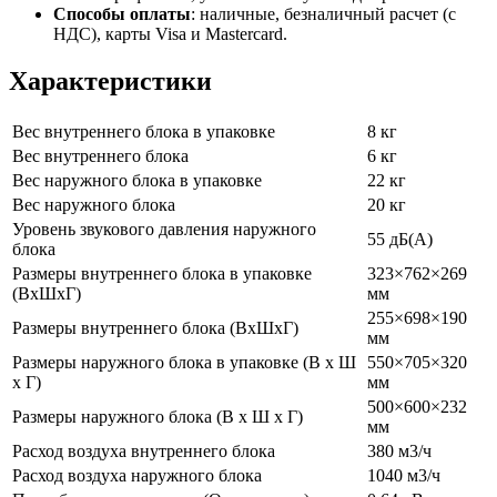
Способы оплаты
:
наличные, безналичный расчет (с
НДС), карты Visa и Mastercard.
Характеристики
Вес внутреннего блока в упаковке
8 кг
Вес внутреннего блока
6 кг
Вес наружного блока в упаковке
22 кг
Вес наружного блока
20 кг
Уровень звукового давления наружного
55 дБ(А)
блока
Размеры внутреннего блока в упаковке
323×762×269
(ВхШхГ)
мм
255×698×190
Размеры внутреннего блока (ВхШхГ)
мм
Размеры наружного блока в упаковке (В х Ш
550×705×320
х Г)
мм
500×600×232
Размеры наружного блока (В х Ш х Г)
мм
Расход воздуха внутреннего блока
380 м3/ч
Расход воздуха наружного блока
1040 м3/ч