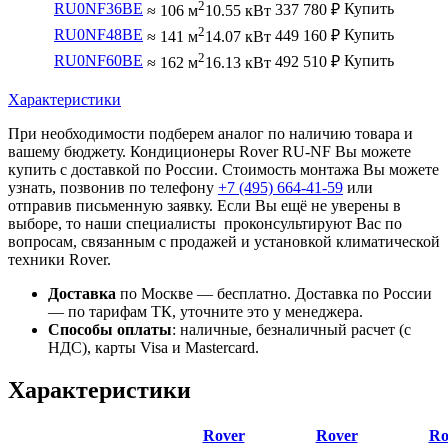
2
RU0NF36BE
Купить
337 780
₽
≈ 106 м
10.55 кВт
2
RU0NF48BE
Купить
449 160
₽
≈ 141 м
14.07 кВт
2
RU0NF60BE
Купить
492 510
₽
≈ 162 м
16.13 кВт
Характеристики
При необходимости подберем аналог по наличию товара и
вашему бюджету. Кондиционеры Rover RU-NF Вы можете
купить с доставкой по России. Стоимость монтажа Вы можете
узнать, позвонив по телефону
+7 (495)
664-41-59
или
отправив письменную заявку. Если Вы ещё не уверены в
выборе, то наши специалисты проконсультируют Вас по
вопросам, связанным с продажей и установкой климатической
техники Rover.
Доставка
по Москве — бесплатно.
Доставка по России
— по тарифам ТК, уточните это у менеджера.
Способы оплаты
:
наличные, безналичный расчет (с
НДС), карты Visa и Mastercard.
Характеристики
Rover
Rover
Ro