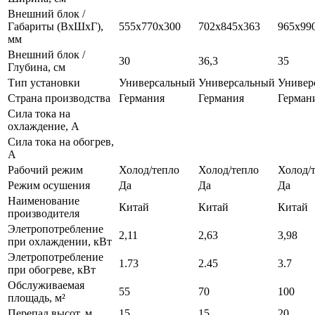
Внешний блок /
Габариты (ВхШхГ),
555х770х300
702х845х363
965x99
мм
Внешний блок /
30
36,3
35
Глубина, см
Тип установки
Универсальный
Универсальный
Универ
Страна производства
Германия
Германия
Герман
Сила тока на
охлаждение, А
Сила тока на обогрев,
А
Рабочий режим
Холод/тепло
Холод/тепло
Холод/
Режим осушения
Да
Да
Да
Наименование
Китай
Китай
Китай
производителя
Элетропотребление
2,11
2,63
3,98
при охлаждении, кВт
Элетропотребление
1.73
2.45
3.7
при обогреве, кВт
Обслуживаемая
55
70
100
площадь, м²
Перепад высот, м
15
15
20