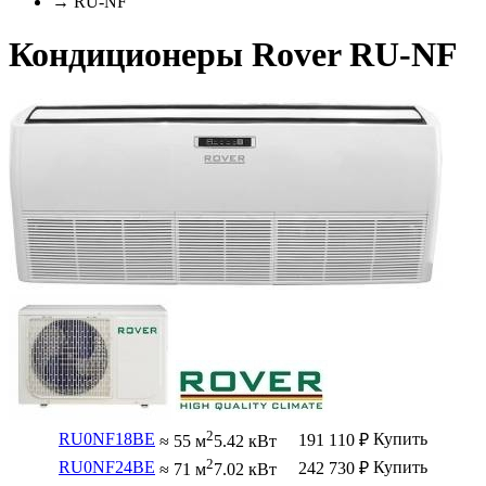
→ RU-NF
Кондиционеры Rover RU-NF
2
RU0NF18BE
Купить
191 110
₽
≈ 55 м
5.42 кВт
2
RU0NF24BE
Купить
242 730
₽
≈ 71 м
7.02 кВт