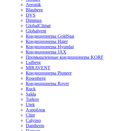
Aeronik
Blauberg
DVS
Dimmax
GlobalClimat
Globalvent
Кондиционеры GoldStar
Кондиционеры Haier
Кондиционеры Hyundai
Кондиционеры JAX
Промышленные кондиционеры KORF
Lufberg
MIRAVENT
Кондиционеры Pioneer
Rosenberg
Кондиционеры Rover
Ruck
Salda
Turkov
Utek
Аэроблок
Clint
Calypso
Dantherm
Danvex