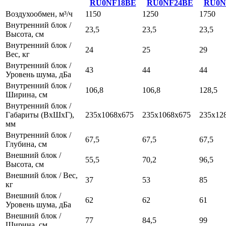
RU0NF18BE
RU0NF24BE
RU0N
Воздухообмен, м³/ч
1150
1250
1750
Внутренний блок /
23,5
23,5
23,5
Высота, см
Внутренний блок /
24
25
29
Вес, кг
Внутренний блок /
43
44
44
Уровень шума, дБа
Внутренний блок /
106,8
106,8
128,5
Ширина, см
Внутренний блок /
Габариты (ВхШхГ),
235x1068x675
235x1068x675
235х12
мм
Внутренний блок /
67,5
67,5
67,5
Глубина, см
Внешний блок /
55,5
70,2
96,5
Высота, см
Внешний блок / Вес,
37
53
85
кг
Внешний блок /
62
62
61
Уровень шума, дБа
Внешний блок /
77
84,5
99
Ширина, см