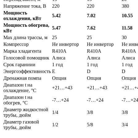
Напряжение тока, В
220
220
380
Мощность
5.42
7.02
10.55
охлаждения, кВт
Мощность обогрева,
5.47
7.62
11.58
кВт
Max длина трассы, м
25
25
30
Компрессор
Не инвертор
Не инвертор
Не инв
Марка хладагента
R410A
R410A
R410A
Голосовой помощник
Алиса
Алиса
Алиса
Срок гараниии
1 год
1 год
1 год
Энергоэффективность
E
D
D
Дренажная помпа
Опция
Опция
Опция
Диапазон t на
+21…+43
+21…+43
+21…+
охлаждение, °С
Диапазон t на
-7…+24
-7…+24
-7…+2
обогрев, °С
Диаметр жидкостной
1/4
3/8
3/8
трубы, дюйм
Диаметр газовой
1/2
5/8
3/4
трубы, дюйм