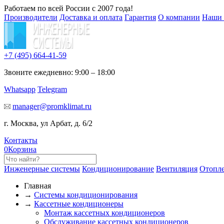
Работаем по всей России с 2007 года!
Производители
Доставка и оплата
Гарантия
О компании
Наши 
+7 (495)
664-41-59
Звоните ежедневно: 9:00 – 18:00
Whatsapp
Telegram
manager@promklimat.ru
г. Москва, ул Арбат, д. 6/2
Контакты
0
Корзина
Инженерные системы
Кондиционирование
Вентиляция
Отопл
Главная
→
Системы кондиционирования
→
Кассетные кондиционеры
Монтаж кассетных кондиционеров
Обслуживание кассетных кондиционеров