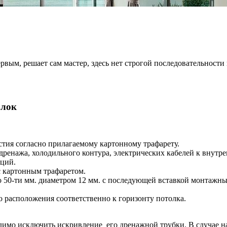
рвым, решает сам мастер, здесь нет строгой последовательности
олок
тия согласно прилагаемому картонному трафарету.
енажа, холодильного контура, электрических кабелей к внутре
ций.
с картонным трафаретом.
о 50-ти мм. диаметром 12 мм. с последующей вставкой монтажн
о расположения соответственно к горизонту потолка.
димо исключить искривление его дренажной трубки. В случае н