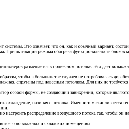
-системы. Это означает, что он, как и обычный вариант, состои
ема. При активации режима обогрева функциональность блоков м
иционеров размещается в подвесном потолке. Это дает возможн
разом, чтобы в большинстве случаев не потребовалась доработ
ренажная, спрятаны под навесным потолком. Для них не требуетс
тор особой формы, не создающий завихрений, которые являютс
 охлаждение, начиная с потолка. Именно там скапливается тепл
нии.
о настроить распределение воздушного потока так, чтобы он на
ять его во влажных и складских помещениях.
лицы.