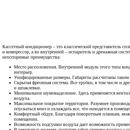
Кассетный кондиционер – это классический представитель сплит
и компрессор, а во внутренней – испаритель и дренажная сист
неоспоримые преимущества:
Место расположения. Внутренний модуль этого типа конд
интерьер.
Унифицированные размеры. Габариты рассчитаны таким об
Скрытая фреонная система. Все трубки, в том числе и д
и шпаклевки.
Минимальное шумовыделение. Здесь применяется вентиля
воздуха.
Максимальное покрытие территории. Разумнее производить
опускаться вниз и охлаждать все, что находится в помеще
Комфортный обдув. Благодаря поворотным планкам, можн
помещении.
Возможность подсушки воздуха дает возможность примен
В некоторых моделях доступен забор свежего воздуха с у