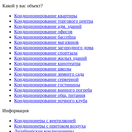
Какой у вас объект?
Кондиционирование квартиры
Кондиционирование торгового центра
Кондиционирование адм. зданий
Кондиционирование офисов
Кондиционирование бассейна
Кондиционирование магазинов
Кондиционирование загородного дома
Кондиционирование спортзала
Кондиционирование жилых зданий
Кондиционирование кинотеатра
Кондиционирование школы
Кондиционирование зимнего сада
Кондиционирование серверной
Кондиционирование гостиницы
Кондиционирование винного погреба
Кондиционирование общ. питания
Кондиционирование ночного клуба
Информация
Кондиционеры с вентиляцией
Кондиционеры с притоком воздуха
Дизайнерские кондиционеры