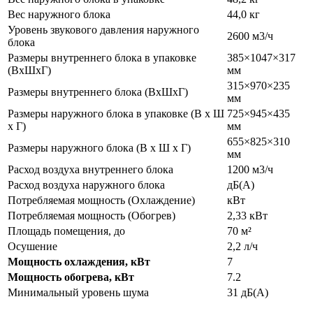
Вес наружного блока
44,0 кг
Уровень звукового давления наружного
2600 м3/ч
блока
Размеры внутреннего блока в упаковке
385×1047×317
(ВхШхГ)
мм
315×970×235
Размеры внутреннего блока (ВхШхГ)
мм
Размеры наружного блока в упаковке (В х Ш
725×945×435
х Г)
мм
655×825×310
Размеры наружного блока (В х Ш х Г)
мм
Расход воздуха внутреннего блока
1200 м3/ч
Расход воздуха наружного блока
дБ(А)
Потребляемая мощность (Охлаждение)
кВт
Потребляемая мощность (Обогрев)
2,33 кВт
Площадь помещения, до
70 м²
Осушение
2,2 л/ч
Мощность охлаждения, кВт
7
Мощность обогрева, кВт
7.2
Минимальный уровень шума
31 дБ(А)