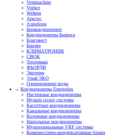
Ventmachine
Vortice
Weltem
Арктос
Аэроблок
Биокондиционер
Кондиционеры Бирюса
Благовест
Бризер
КЛИМАТРОНИК
СВОК
Тепломаш
ФЬОРДИ
Экотерм
Эльф ЭКО
Озонирование воды
→
Кондиционеры Energolux
Настенные кондиционеры
Мульти сплит системы
Кассетные кондиционеры
Канальные кондиционеры
Колонные кондиционеры
Напольные кондиционеры
Мультизональные VRF системы
Компрессорно-конденсаторные блоки