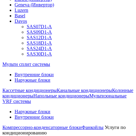
Geneva (Инвертор)
Luzern
Basel
Davos
SAS07D1-A
SAS09D1-A
SAS12D1-A
SAS18D1-A
SAS24D1-A
SAS30D1-A
Мульти сплит системы
Внутренние блоки
Наружные блоки
Кассетные кондиционеры
Канальные кондиционеры
Колонные
кондиционеры
Напольные кондиционеры
Мультизональные
VRF системы
Наружные блоки
Внутренние блоки
Компрессорно-конденсаторные блоки
Фанкойлы
Услуги по
кондиционированию