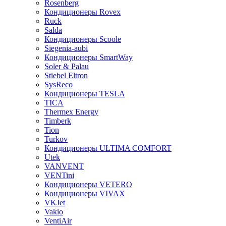
Rosenberg
Кондиционеры Rovex
Ruck
Salda
Кондиционеры Scoole
Siegenia-aubi
Кондиционеры SmartWay
Soler & Palau
Stiebel Eltron
SysReco
Кондиционеры TESLA
TICA
Thermex Energy
Timberk
Tion
Turkov
Кондиционеры ULTIMA COMFORT
Utek
VANVENT
VENTini
Кондиционеры VETERO
Кондиционеры VIVAX
VKJet
Vakio
VentiAir