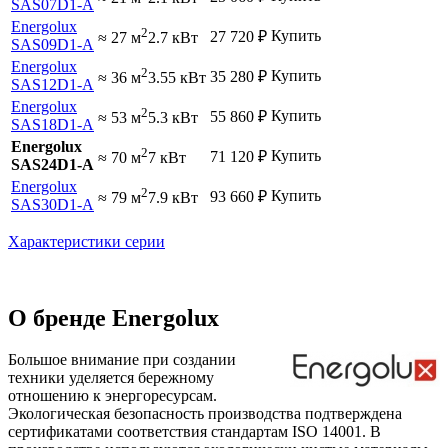
SAS07D1-A
Energolux
2
Купить
27 720
₽
≈ 27 м
2.7 кВт
SAS09D1-A
Energolux
2
Купить
35 280
₽
≈ 36 м
3.55 кВт
SAS12D1-A
Energolux
2
Купить
55 860
₽
≈ 53 м
5.3 кВт
SAS18D1-A
Energolux
2
Купить
71 120
₽
≈ 70 м
7 кВт
SAS24D1-A
Energolux
2
Купить
93 660
₽
≈ 79 м
7.9 кВт
SAS30D1-A
Характеристики серии
О бренде Energolux
Большое внимание при создании
техники уделяется бережному
отношению к энергоресурсам.
Экологическая безопасность производства подтверждена
сертификатами соответствия стандартам ISO 14001. В