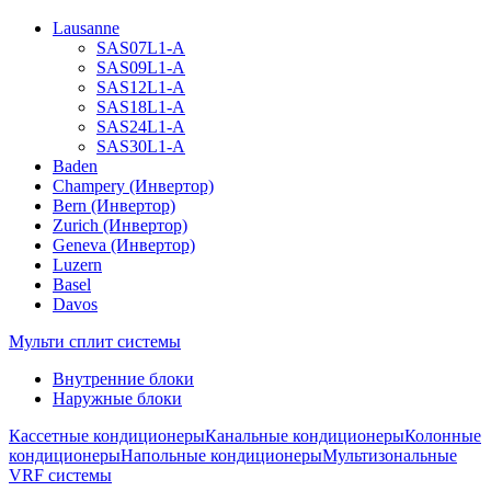
Lausanne
SAS07L1-A
SAS09L1-A
SAS12L1-A
SAS18L1-A
SAS24L1-A
SAS30L1-A
Baden
Champery (Инвертор)
Bern (Инвертор)
Zurich (Инвертор)
Geneva (Инвертор)
Luzern
Basel
Davos
Мульти сплит системы
Внутренние блоки
Наружные блоки
Кассетные кондиционеры
Канальные кондиционеры
Колонные
кондиционеры
Напольные кондиционеры
Мультизональные
VRF системы