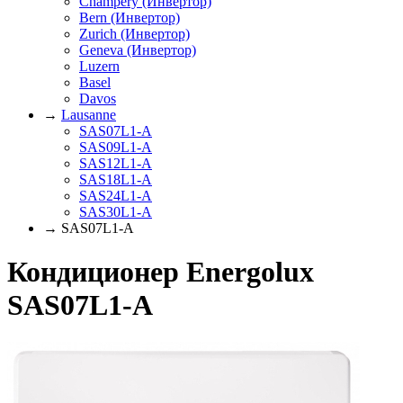
Champery (Инвертор)
Bern (Инвертор)
Zurich (Инвертор)
Geneva (Инвертор)
Luzern
Basel
Davos
→
Lausanne
SAS07L1-A
SAS09L1-A
SAS12L1-A
SAS18L1-A
SAS24L1-A
SAS30L1-A
→ SAS07L1-A
Кондиционер Energolux
SAS07L1-A