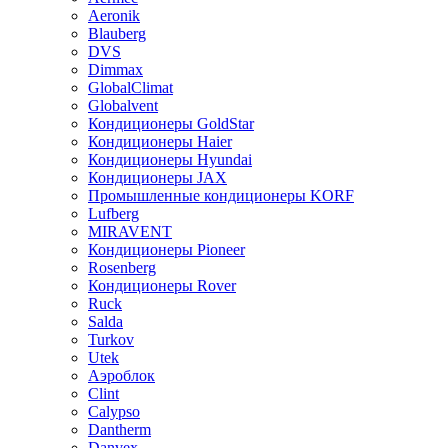
Aeronik
Blauberg
DVS
Dimmax
GlobalClimat
Globalvent
Кондиционеры GoldStar
Кондиционеры Haier
Кондиционеры Hyundai
Кондиционеры JAX
Промышленные кондиционеры KORF
Lufberg
MIRAVENT
Кондиционеры Pioneer
Rosenberg
Кондиционеры Rover
Ruck
Salda
Turkov
Utek
Аэроблок
Clint
Calypso
Dantherm
Danvex