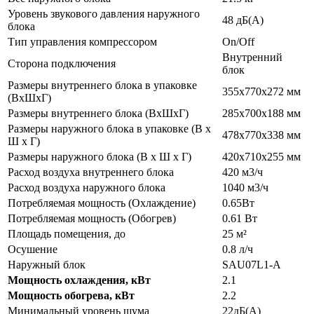
Уровень звукового давления наружного
48 дБ(А)
блока
Тип управления компрессором
On/Off
Внутренний
Сторона подключения
блок
Размеры внутреннего блока в упаковке
355х770х272 мм
(ВхШхГ)
Размеры внутреннего блока (ВхШхГ)
285х700х188 мм
Размеры наружного блока в упаковке (В х
478х770х338 мм
Ш х Г)
Размеры наружного блока (В х Ш х Г)
420х710х255 мм
Расход воздуха внутреннего блока
420 м3/ч
Расход воздуха наружного блока
1040 м3/ч
Потребляемая мощность (Охлаждение)
0.65Вт
Потребляемая мощность (Обогрев)
0.61 Вт
Площадь помещения, до
25 м²
Осушение
0.8 л/ч
Наружный блок
SAU07L1-A
Мощность охлаждения, кВт
2.1
Мощность обогрева, кВт
2.2
Минимальный уровень шума
22дБ(А)