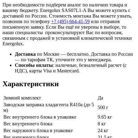
При необходимости подберем аналог по наличию товара и
вашему бюджету. Energolux SAS07L1-A Вы можете купить с
доставкой по России. Стоимость монтажа Вы можете узнать,
позвонив по телефону
+7 (495)
664-41-59
или отправив
письменную заявку. Если Вы ещё не уверены в выборе, то
наши специалисты проконсультируют Вас по вопросам,
связанным с продажей и установкой климатической техники
Energolux.
Доставка
по Москве — бесплатно.
Доставка по России
— по тарифам ТК, уточните это у менеджера.
Способы оплаты
:
наличные, безналичный расчет (с
НДС), карты Visa и Mastercard.
Характеристики
Зимний комплект
Да
Заводская заправка хладагента R410a (до 5
500 г
м)
Вес внутреннего блока в упаковке
9.65 кг
Вес внутреннего блока
8 кг
Вес наружного блока в упаковке
24 кг
Вес наружного блока
21.5 кг