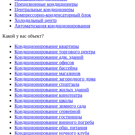
Прецизионные кондиционеры
Центральные кондиционеры
Компрессорно-конденсаторный блок
Холодильный центр
Автоматизация кондиционирования
Какой у вас объект?
Кондиционирование квартиры
Кондиционирование торгового центра
Кондиционирование адм. зданий
Кондиционирование офисов
Кондиционирование бассейна
Кондиционирование магазинов
Кондиционирование загородного дома
Кондиционирование спортзала
Кондиционирование жилых зданий
Кондиционирование кинотеатра
Кондиционирование школы
Кондиционирование зимнего сада
Кондиционирование серверной
Кондиционирование гостиницы
Кондиционирование винного погреба
Кондиционирование общ. питания
Кондиционирование ночного клуба