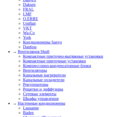
Daksen
FRAL
LMF
O.ERRE
Uniflair
VKT
Wa-Co
York
Кондиционеры Sanyo
Danfoss
→
Вентиляция Shuft
Компактные приточно-вытяжные установки
Компактные приточные установки
Компрессорно-конденсаторные блоки
Вентиляторы
Канальные нагреватели
Канальные охладители
Рекуператоры
Решетки и диффузоры
Сетевые элементы
Шкафы управления
→
Настенные кондиционеры
Lausanne
Baden