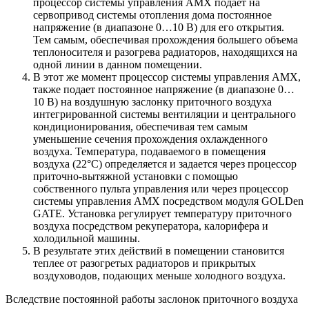
процессор системы управления AMX подает на
сервопривод системы отопления дома постоянное
напряжение (в диапазоне 0…10 В) для его открытия.
Тем самым, обеспечивая прохождения большего объема
теплоносителя и разогрева радиаторов, находящихся на
одной линии в данном помещении.
В этот же момент процессор системы управления AMX,
также подает постоянное напряжение (в диапазоне 0…
10 В) на воздушную заслонку приточного воздуха
интегрированной системы вентиляции и центрального
кондиционирования, обеспечивая тем самым
уменьшение сечения прохождения охлажденного
воздуха. Температура, подаваемого в помещения
воздуха (22°С) определяется и задается через процессор
приточно-вытяжной установки с помощью
собственного пульта управления или через процессор
системы управления AMX посредством модуля GOLDen
GATE. Установка регулирует температуру приточного
воздуха посредством рекуператора, калорифера и
холодильной машины.
В результате этих действий в помещении становится
теплее от разогретых радиаторов и прикрытых
воздуховодов, подающих меньше холодного воздуха.
Вследствие постоянной работы заслонок приточного воздуха