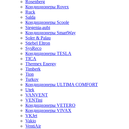
Rosenberg
Кондиционеры Rovex
Ruck
Salda
Кондиционеры Scoole
Siegenia-aubi
Кондиционеры SmartWay
Soler & Palau
Stiebel Eltron
SysReco
Кондиционеры TESLA
TICA
Thermex Energy
Timberk
Tion
Turkov
Кондиционеры ULTIMA COMFORT
Utek
VANVENT
VENTini
Кондиционеры VETERO
Кондиционеры VIVAX
VKJet
Vakio
VentiAir