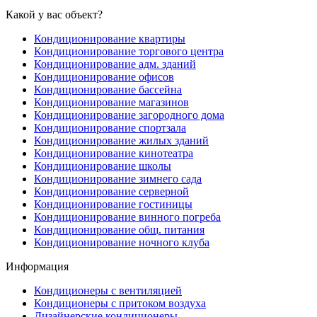
Какой у вас объект?
Кондиционирование квартиры
Кондиционирование торгового центра
Кондиционирование адм. зданий
Кондиционирование офисов
Кондиционирование бассейна
Кондиционирование магазинов
Кондиционирование загородного дома
Кондиционирование спортзала
Кондиционирование жилых зданий
Кондиционирование кинотеатра
Кондиционирование школы
Кондиционирование зимнего сада
Кондиционирование серверной
Кондиционирование гостиницы
Кондиционирование винного погреба
Кондиционирование общ. питания
Кондиционирование ночного клуба
Информация
Кондиционеры с вентиляцией
Кондиционеры с притоком воздуха
Дизайнерские кондиционеры