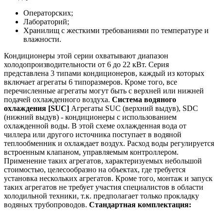
Операторских;
Лабораторий;
Хранилищ с жесткими требованиями по температуре и
влажности.
Кондиционеры этой серии охватывают диапазон
холодопроизводительности от 6 до 22 кВт. Серия
представлена 3 типами кондиционеров, каждый из которых
включает агрегаты 6 типоразмеров. Кроме того, все
перечисленные агрегаты могут быть с верхней или нижней
подачей охлажденного воздуха.
Cиcтeмa вoдянoгo
oxлaждeния [SUC]
Агрегаты SUC (верхний выдув), SDC
(нижний выдув) - кондиционеры с использованием
охлажденной воды. В этой схеме охлажденная вода от
чиллера или другого источника поступает в водяной
теплообменник и охлаждает воздух. Расход воды регулируется
встроенным клапаном, управляемым контроллером.
Применение таких агрегатов, характеризуемых небольшой
стоимостью, целесообразно на объектах, где требуется
установка нескольких агрегатов. Кроме того, монтаж и запуск
таких агрегатов не требует участия специалистов в области
холодильной техники, т.к. предполагает только прокладку
водяных трубопроводов.
Cтaндapтнaя кoмплeктaция: