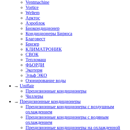
Ventmachine
Vortice
Weltem
Арктос
Аэроблок
Биокондиционер
Кондиционеры Бирюса
Благовест
Бризер
КЛИМАТРОНИК
СВОК
Тепломаш
ФЬОРДИ
Экотерм
Эльф ЭКО
Озонирование воды
→
Uniflair
Прецизионные кондиционеры
Чиллеры
→
Прецизионные кондиционеры
Прецизионные кондиционеры с воздушным
охлаждением
Прецизионные кондиционеры с водяным
охлаждением
Прецизионные кондиционеры на охлажденной