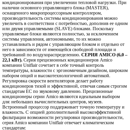
кондиционирования при увеличении тепловой нагрузки. При
наличии основного управляющего блока (MASTER),
оснащенного микропроцессорным контроллером,
производительность системы кондиционирования можно
увеличить в соответствии с потребностью, дополнив ее одним
или двумя управляемыми (SLAVE) блоками. Поскольку
управляемые блоки являются полностью, за исключением
системы управления, автономными, то их можно
устанавливать и рядом с управляющим блоком и отдельно от
него в зависимости от имеющейся свободной площади и
требований по воздухораспределению.
СЕРИЯ AMICO (6,0 –
22,1 кВт).
Серия прецизионных кондиционеров Amico
компании Uniflair сочетает в себе точный контроль
температуры, влажности с эргономичным дизайном, широким
набором опций и высокотехнологичной автоматикой.
Регулировка скорости вентиляторов делает работу
кондиционеров тихой и эффективной, отвечая самым строгим
стандартам ЕС по звуковому давлению. Прецизионные
кондиционеры серии Amico являются идеальным выбором
для: небольших вычислительных центров, музеев.
Встроенный процессор поддерживает точную температуру и
влажность. С опцией дополнительной высокоэффективной
фильтрации возможности регулировки производительности,
серия Amico компании Uniflair отвечает климатическим
стандартам: