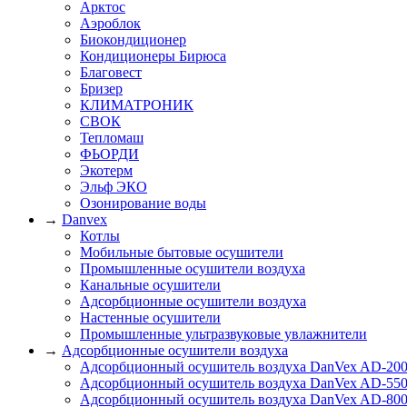
Арктос
Аэроблок
Биокондиционер
Кондиционеры Бирюса
Благовест
Бризер
КЛИМАТРОНИК
СВОК
Тепломаш
ФЬОРДИ
Экотерм
Эльф ЭКО
Озонирование воды
→
Danvex
Котлы
Мобильные бытовые осушители
Промышленные осушители воздуха
Канальные осушители
Адсорбционные осушители воздуха
Настенные осушители
Промышленные ультразвуковые увлажнители
→
Адсорбционные осушители воздуха
Адсорбционный осушитель воздуха DanVex AD-20
Адсорбционный осушитель воздуха DanVex AD-55
Адсорбционный осушитель воздуха DanVex AD-80