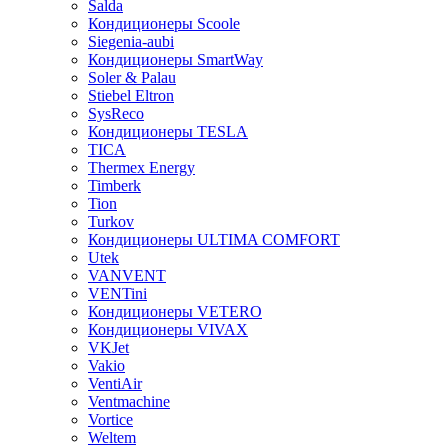
Salda
Кондиционеры Scoole
Siegenia-aubi
Кондиционеры SmartWay
Soler & Palau
Stiebel Eltron
SysReco
Кондиционеры TESLA
TICA
Thermex Energy
Timberk
Tion
Turkov
Кондиционеры ULTIMA COMFORT
Utek
VANVENT
VENTini
Кондиционеры VETERO
Кондиционеры VIVAX
VKJet
Vakio
VentiAir
Ventmachine
Vortice
Weltem