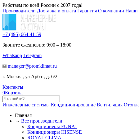
Работаем по всей России с 2007 года!
Производители
Доставка и оплата
Гарантия
О компании
Наши 
+7 (495)
664-41-59
Звоните ежедневно: 9:00 – 18:00
Whatsapp
Telegram
manager@promklimat.ru
г. Москва, ул Арбат, д. 6/2
Контакты
0
Корзина
Инженерные системы
Кондиционирование
Вентиляция
Отопл
Главная
→
Все производители
Кондиционеры FUNAI
Кондиционеры HISENSE
ROYAL CLIMA