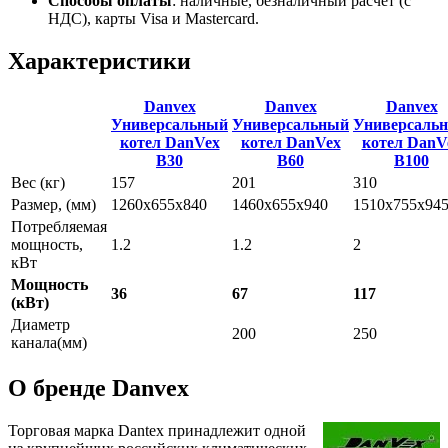
Способы оплаты
:
наличные, безналичный расчет (с
НДС), карты Visa и Mastercard.
Характеристики
Danvex
Danvex
Danvex
Универсальный
Универсальный
Универсаль
котел DanVex
котел DanVex
котел DanV
B30
B60
B100
Вес (кг)
157
201
310
Размер, (мм)
1260x655x840
1460x655x940
1510x755x94
Потребляемая
мощность,
1.2
1.2
2
кВт
Мощность
36
67
117
(кВт)
Диаметр
200
250
канала(мм)
О бренде Danvex
Торговая марка Dantex принадлежит одной