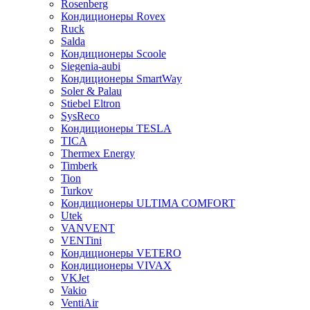
Rosenberg
Кондиционеры Rovex
Ruck
Salda
Кондиционеры Scoole
Siegenia-aubi
Кондиционеры SmartWay
Soler & Palau
Stiebel Eltron
SysReco
Кондиционеры TESLA
TICA
Thermex Energy
Timberk
Tion
Turkov
Кондиционеры ULTIMA COMFORT
Utek
VANVENT
VENTini
Кондиционеры VETERO
Кондиционеры VIVAX
VKJet
Vakio
VentiAir