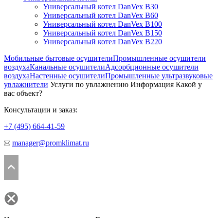
Универсальный котел DanVex B30
Универсальный котел DanVex B60
Универсальный котел DanVex B100
Универсальный котел DanVex B150
Универсальный котел DanVex B220
Мобильные бытовые осушители
Промышленные осушители
воздуха
Канальные осушители
Адсорбционные осушители
воздуха
Настенные осушители
Промышленные ультразвуковые
увлажнители
Услуги по увлажнению
Информация
Какой у
вас объект?
Консультации и заказ:
+7 (495)
664-41-59
manager@promklimat.ru