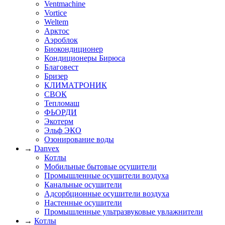
Ventmachine
Vortice
Weltem
Арктос
Аэроблок
Биокондиционер
Кондиционеры Бирюса
Благовест
Бризер
КЛИМАТРОНИК
СВОК
Тепломаш
ФЬОРДИ
Экотерм
Эльф ЭКО
Озонирование воды
→
Danvex
Котлы
Мобильные бытовые осушители
Промышленные осушители воздуха
Канальные осушители
Адсорбционные осушители воздуха
Настенные осушители
Промышленные ультразвуковые увлажнители
→
Котлы